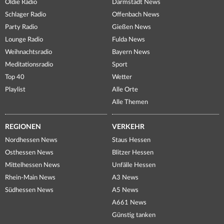
Oldie Radio
Darmstadt News
Schlager Radio
Offenbach News
Party Radio
Gießen News
Lounge Radio
Fulda News
Weihnachtsradio
Bayern News
Meditationsradio
Sport
Top 40
Wetter
Playlist
Alle Orte
Alle Themen
REGIONEN
VERKEHR
Nordhessen News
Staus Hessen
Osthessen News
Blitzer Hessen
Mittelhessen News
Unfälle Hessen
Rhein-Main News
A3 News
Südhessen News
A5 News
A661 News
Günstig tanken