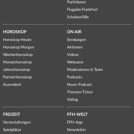
Parkhäuser
Flugplan Frankfurt
Schulausfälle
HOROSKOP
ON AIR
Horoskop Heute
Sendungen
Horoskop Morgen
Aktionen
Wochenhoroskop
Videos
Monatshoroskop
Webcams
Jahreshoroskop
Moderatoren & Team
Partnerhoroskop
Podcasts
Aszendent
News-Podcast
Themen-Ticker
Voting
FREIZEIT
FFH-WELT
Veranstaltungen
FFH-App
Spielplätze
Newsletter