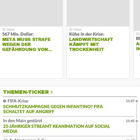
567 Mio. Dollar:
Kühe in der Krise:
B
META MUSS STRAFE
LANDWIRTSCHAFT
A
WEGEN DER
KÄMPFT MIT
I
GEFÄHRDUNG VON…
TROCKENHEIT
THEMEN-TICKER
FIFA-Krise
11:47
SCHMUTZKAMPAGNE GEGEN INFANTINO? FIFA
SCHALTET AUF ANGRIFF
In den Main gestürzt
11:45
25-JÄHRIGER STREAMT REANIMATION AUF SOCIAL
MEDIA