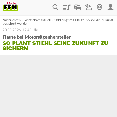
Playlist
Staupilot
Wetter
Webcam
Mein
Nachrichten
>
Wirtschaft aktuell
>
Stihl ringt mit Flaute: So soll die Zukunft
gesichert werden
20.05.2026, 12:45 Uhr
Flaute bei Motorsägenhersteller
SO PLANT STIEHL SEINE ZUKUNFT ZU
SICHERN