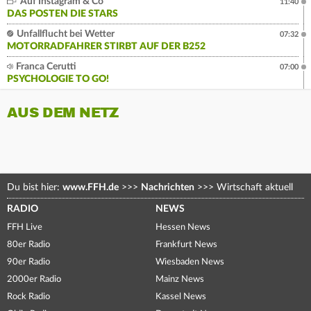
Auf Instagram & Co
11:40
DAS POSTEN DIE STARS
Unfallflucht bei Wetter
07:32
MOTORRADFAHRER STIRBT AUF DER B252
Franca Cerutti
07:00
PSYCHOLOGIE TO GO!
AUS DEM NETZ
Du bist hier:
www.FFH.de
>>>
Nachrichten
>>>
Wirtschaft aktuell
RADIO
NEWS
FFH Live
Hessen News
80er Radio
Frankfurt News
90er Radio
Wiesbaden News
2000er Radio
Mainz News
Rock Radio
Kassel News