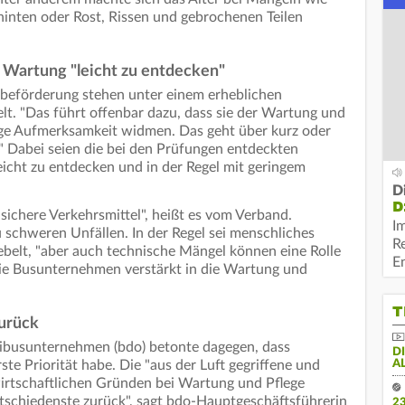
hinten oder Rost, Rissen und gebrochenen Teilen
 Wartung "leicht zu entdecken"
beförderung stehen unter einem erheblichen
lt. "Das führt offenbar dazu, dass sie der Wartung und
tige Aufmerksamkeit widmen. Das geht über kurz oder
." Dabei seien die bei den Prüfungen entdeckten
icht zu entdecken und in der Regel mit geringem
D
D
 sichere Verkehrsmittel", heißt es vom Verband.
I
chweren Unfällen. In der Regel sei menschliches
R
ebelt, "aber auch technische Mängel können eine Rolle
E
 die Busunternehmen verstärkt in die Wartung und
T
zurück
busunternehmen (bdo) betonte dagegen, dass
D
A
te Priorität habe. Die "aus der Luft gegriffene und
irtschaftlichen Gründen bei Wartung und Pflege
tschiedenste zurück", sagt bdo-Hauptgeschäftsführerin
2