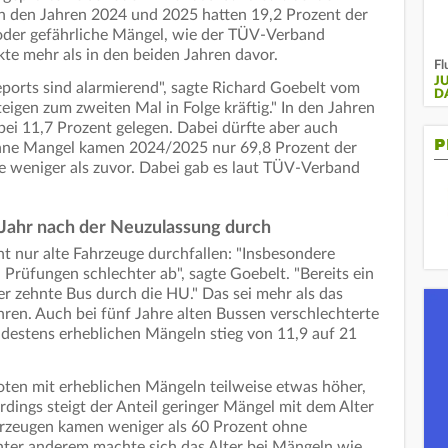
n den Jahren 2024 und 2025 hatten 19,2 Prozent der
oder gefährliche Mängel, wie der TÜV-Verband
kte mehr als in den beiden Jahren davor.
Fl
J
eports sind alarmierend", sagte Richard Goebelt vom
D
gen zum zweiten Mal in Folge kräftig." In den Jahren
ei 11,7 Prozent gelegen. Dabei dürfte aber auch
P
Ohne Mangel kamen 2024/2025 nur 69,8 Prozent der
e weniger als zuvor. Dabei gab es laut TÜV-Verband
n Jahr nach der Neuzulassung durch
cht nur alte Fahrzeuge durchfallen: "Insbesondere
Prüfungen schlechter ab", sagte Goebelt. "Bereits ein
er zehnte Bus durch die HU." Das sei mehr als das
ren. Auch bei fünf Jahre alten Bussen verschlechterte
indestens erheblichen Mängeln stieg von 11,9 auf 21
oten mit erheblichen Mängeln teilweise etwas höher,
erdings steigt der Anteil geringer Mängel mit dem Alter
Fahrzeugen kamen weniger als 60 Prozent ohne
ter anderem machte sich das Alter bei Mängeln wie