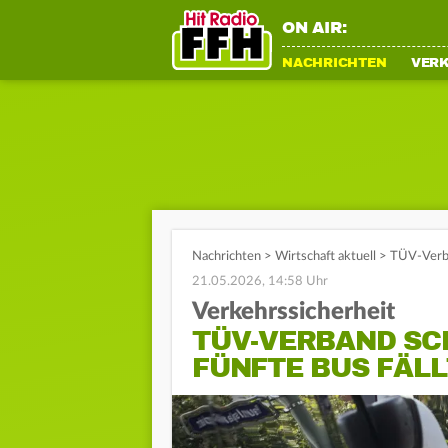
ON AIR:
NACHRICHTEN
VER
Nachrichten
>
Wirtschaft aktuell
>
TÜV-Verban
21.05.2026, 14:58 Uhr
Verkehrssicherheit
TÜV-VERBAND SC
FÜNFTE BUS FÄL