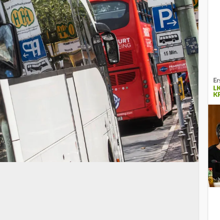
Er
L
R