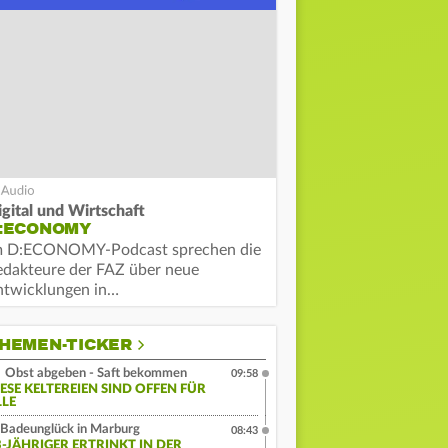
igital und Wirtschaft
:ECONOMY
m D:ECONOMY-Podcast sprechen die
edakteure der FAZ über neue
ntwicklungen in…
HEMEN-TICKER
Obst abgeben - Saft bekommen
09:58
IESE KELTEREIEN SIND OFFEN FÜR
LLE
Badeunglück in Marburg
08:43
3-JÄHRIGER ERTRINKT IN DER