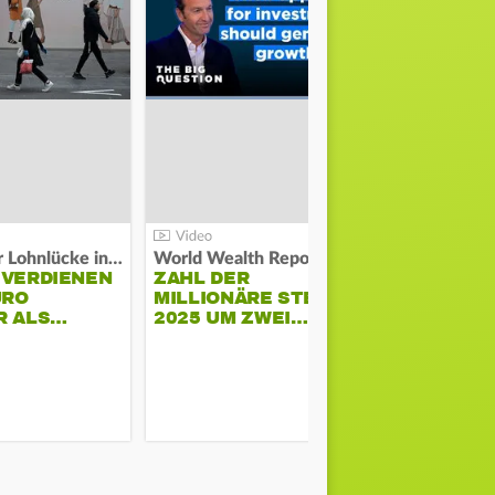
Kosten der Lohnlücke in der EU:
World Wealth Report:
 VERDIENEN
ZAHL DER
URO
MILLIONÄRE STEIGT
SONNENST
R ALS…
2025 UM ZWEI…
HÜHNERST