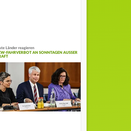
ste Länder reagieren
KW-FAHRVERBOT AN SONNTAGEN AUSSER K
AFT