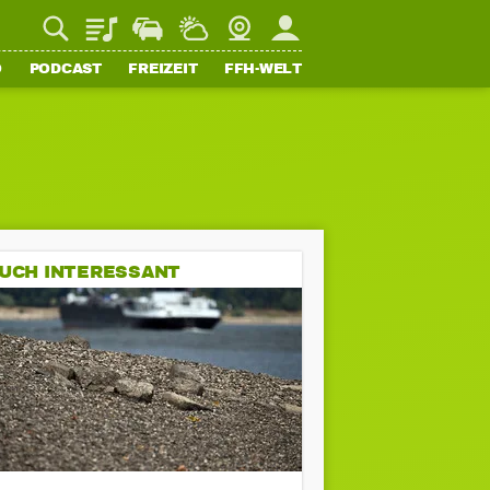
Playlist
Staupilot
Wetter
Webcam
Mein FFH
O
PODCAST
FREIZEIT
FFH-WELT
UCH INTERESSANT