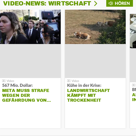
VIDEO-NEWS: WIRTSCHAFT
HÖREN
567 Mio. Dollar:
Kühe in der Krise:
B
META MUSS STRAFE
LANDWIRTSCHAFT
A
WEGEN DER
KÄMPFT MIT
I
GEFÄHRDUNG VON…
TROCKENHEIT