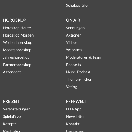
Schulausfälle
HOROSKOP
ON AIR
Horoskop Heute
Sendungen
Horoskop Morgen
Aktionen
Wochenhoroskop
Videos
Monatshoroskop
Webcams
Jahreshoroskop
Moderatoren & Team
Partnerhoroskop
Podcasts
Aszendent
News-Podcast
Themen-Ticker
Voting
FREIZEIT
FFH-WELT
Veranstaltungen
FFH-App
Spielplätze
Newsletter
Rezepte
Kontakt
Meditation
Frequenzen