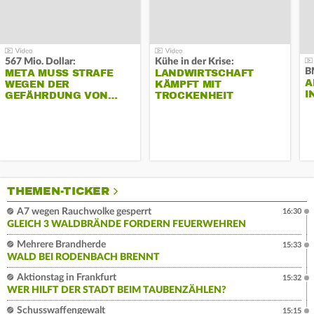
567 Mio. Dollar:
Kühe in der Krise:
B
META MUSS STRAFE
LANDWIRTSCHAFT
A
WEGEN DER
KÄMPFT MIT
I
GEFÄHRDUNG VON…
TROCKENHEIT
THEMEN-TICKER
A7 wegen Rauchwolke gesperrt
16:30
GLEICH 3 WALDBRÄNDE FORDERN FEUERWEHREN
Mehrere Brandherde
15:33
WALD BEI RODENBACH BRENNT
Aktionstag in Frankfurt
15:32
WER HILFT DER STADT BEIM TAUBENZÄHLEN?
Schusswaffengewalt
15:15