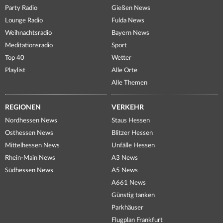
Party Radio
Gießen News
Lounge Radio
Fulda News
Weihnachtsradio
Bayern News
Meditationsradio
Sport
Top 40
Wetter
Playlist
Alle Orte
Alle Themen
REGIONEN
VERKEHR
Nordhessen News
Staus Hessen
Osthessen News
Blitzer Hessen
Mittelhessen News
Unfälle Hessen
Rhein-Main News
A3 News
Südhessen News
A5 News
A661 News
Günstig tanken
Parkhäuser
Flugplan Frankfurt