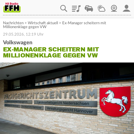
Playlist
Staupilot
Wetter
Webcam
Mein
Nachrichten
>
Wirtschaft aktuell
>
Ex-Manager scheitern mit
Millionenklage gegen VW
29.05.2026, 12:19 Uhr
Volkswagen
EX-MANAGER SCHEITERN MIT
MILLIONENKLAGE GEGEN VW