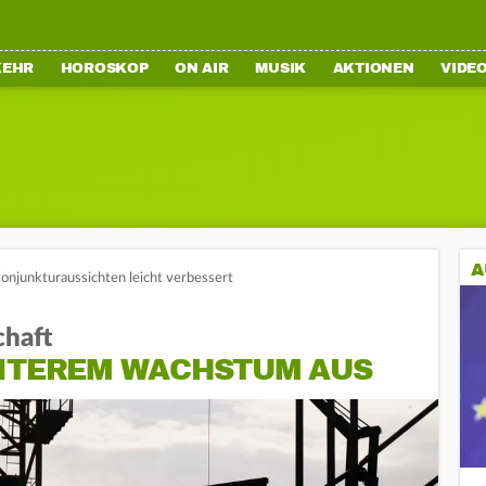
KEHR
HOROSKOP
ON AIR
MUSIK
AKTIONEN
VIDE
A
Konjunkturaussichten leicht verbessert
chaft
EITEREM WACHSTUM AUS