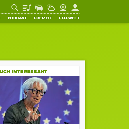
Playlist
Staupilot
Wetter
Webcam
Mein FFH
O
PODCAST
FREIZEIT
FFH-WELT
UCH INTERESSANT