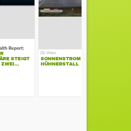
lth Report:
Unter Auflag
ER
EU ERLAU
ÄRE STEIGT
SONNENSTROM IM
PARAMOU
M ZWEI…
HÜHNERSTALL
GEPLANT