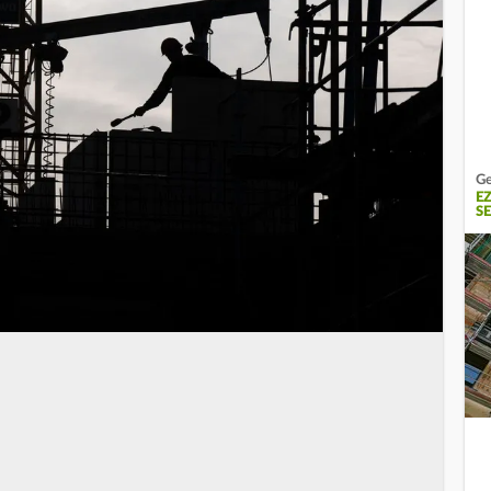
Ge
E
S