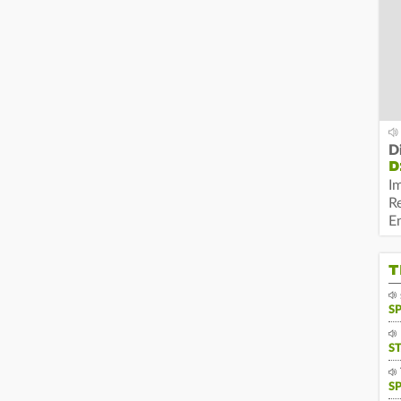
D
D
I
R
E
T
S
S
S