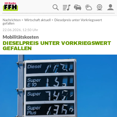
Playlist
Staupilot
Wetter
Webcam
Mein
Nachrichten
>
Wirtschaft aktuell
>
Dieselpreis unter Vorkriegswert
gefallen
22.06.2026, 12:50 Uhr
Mobilitätskosten
DIESELPREIS UNTER VORKRIEGSWERT
GEFALLEN