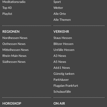
Meditationsradio
Sport
Top 40
Wetter
Playlist
Alle Orte
Alle Themen
REGIONEN
VERKEHR
Nordhessen News
Staus Hessen
Osthessen News
Blitzer Hessen
Mittelhessen News
Unfälle Hessen
Rhein-Main News
A3 News
Südhessen News
A5 News
A661 News
Günstig tanken
Parkhäuser
Flugplan Frankfurt
Schulausfälle
HOROSKOP
ON AIR