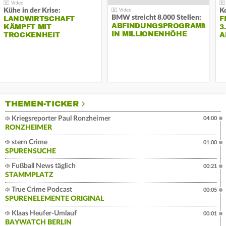
Kühe in der Krise:
BMW streicht 8.000 Stellen:
LANDWIRTSCHAFT
F
ABFINDUNGSPROGRAMM
KÄMPFT MIT
3
IN MILLIONENHÖHE
TROCKENHEIT
A
THEMEN-TICKER
Kriegsreporter Paul Ronzheimer
04:00
RONZHEIMER
stern Crime
01:00
SPURENSUCHE
Fußball News täglich
00:21
STAMMPLATZ
True Crime Podcast
00:05
SPURENELEMENTE ORIGINAL
Klaas Heufer-Umlauf
00:01
BAYWATCH BERLIN