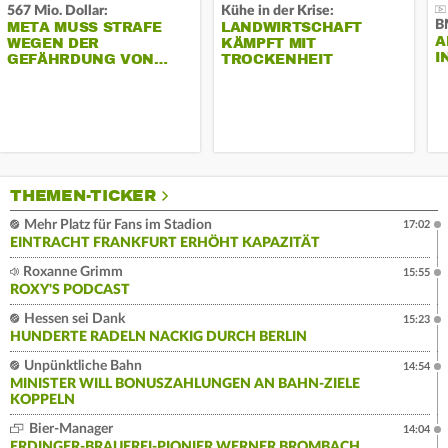
567 Mio. Dollar:
Kühe in der Krise:
B
META MUSS STRAFE
LANDWIRTSCHAFT
A
WEGEN DER
KÄMPFT MIT
I
GEFÄHRDUNG VON…
TROCKENHEIT
THEMEN-TICKER
Mehr Platz für Fans im Stadion
17:02
EINTRACHT FRANKFURT ERHÖHT KAPAZITÄT
Roxanne Grimm
15:55
ROXY'S PODCAST
Hessen sei Dank
15:23
HUNDERTE RADELN NACKIG DURCH BERLIN
Unpünktliche Bahn
14:54
MINISTER WILL BONUSZAHLUNGEN AN BAHN-ZIELE
KOPPELN
Bier-Manager
14:04
ERDINGER-BRAUEREI-PIONIER WERNER BROMBACH