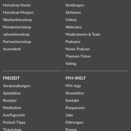
Horoskop Heute
Sendungen
Horoskop Morgen
Aktionen
Wochenhoroskop
Videos
Monatshoroskop
Webcams
Jahreshoroskop
Moderatoren & Team
Partnerhoroskop
Podcasts
Aszendent
News-Podcast
Themen-Ticker
Voting
FREIZEIT
FFH-WELT
Veranstaltungen
FFH-App
Spielplätze
Newsletter
Rezepte
Kontakt
Meditation
Frequenzen
Ausflugsziele
Jobs
Freizeit-Tipps
Führungen
Ticketshop
Presse