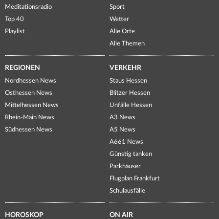
Meditationsradio
Sport
Top 40
Wetter
Playlist
Alle Orte
Alle Themen
REGIONEN
VERKEHR
Nordhessen News
Staus Hessen
Osthessen News
Blitzer Hessen
Mittelhessen News
Unfälle Hessen
Rhein-Main News
A3 News
Südhessen News
A5 News
A661 News
Günstig tanken
Parkhäuser
Flugplan Frankfurt
Schulausfälle
HOROSKOP
ON AIR