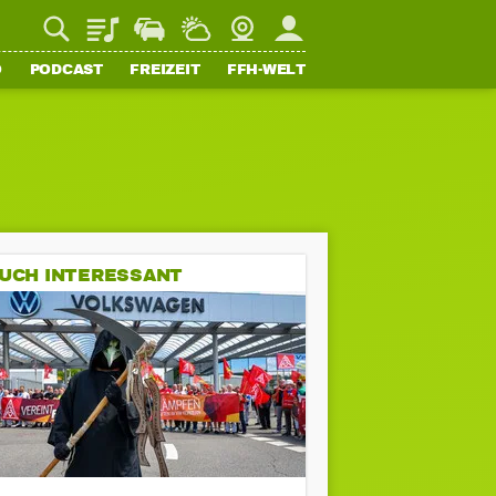
Playlist
Staupilot
Wetter
Webcam
Mein FFH
O
PODCAST
FREIZEIT
FFH-WELT
UCH INTERESSANT