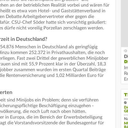
en an der betrieblichen Realität vorbei und wären für
 heißt es etwa vom Hotel- und Gaststättenverband in
len Debatte Arbeitgebervertreter eher gegen die
für. CSU-Chef Söder hatte sich vorsichtig geäußert:
es dürfe nicht voreilig Porzellan zerschlagen werden.
rzeit in Deutschland?
.554.876 Menschen in Deutschland als geringfügig
 Hinzu kommen 252.372 in Privathaushalten, die noch
D
rliegen. Fast zwei Drittel der gewerblichen Minijobber
D
rauen sind mit 55,9 Prozent klar in der Überzahl, 18,3
I
nijobber zusammen wurden im ersten Quartal Beiträge
R
 die Rentenversicherung und 1,02 Milliarden Euro für
E
.
perten
T
eit sind Minijobs ein Problem; denn sie verführen
sicherungspflichtige Beschäftigung einzugehen -
D
völkerung, die noch Luft nach oben hätten.
G
er in Europa, die im Bereich der Erwerbsbeteiligung
Na
agt die Vorstandsvorsitzende der Bundesagentur für
M
B