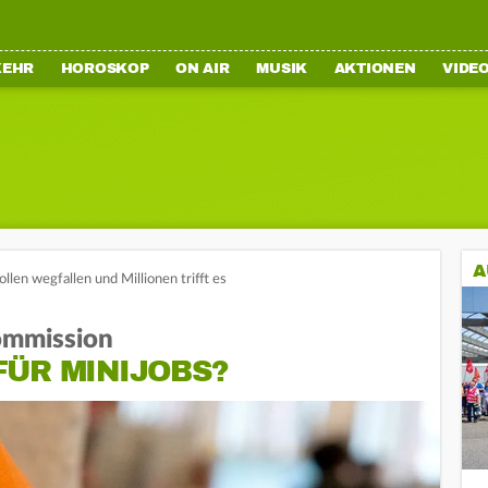
KEHR
HOROSKOP
ON AIR
MUSIK
AKTIONEN
VIDE
A
ollen wegfallen und Millionen trifft es
ommission
FÜR MINIJOBS?