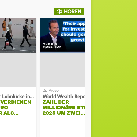
HÖREN
Kosten der Lohnlücke in der EU:
World Wealth Report:
 VERDIENEN
ZAHL DER
URO
MILLIONÄRE STEIGT
SONNENST
R ALS…
2025 UM ZWEI…
HÜHNERST