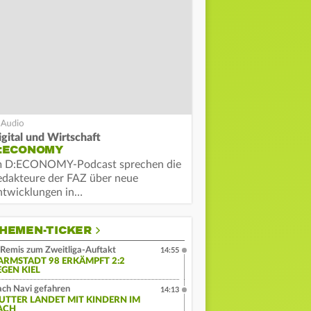
igital und Wirtschaft
:ECONOMY
m D:ECONOMY-Podcast sprechen die
edakteure der FAZ über neue
ntwicklungen in…
HEMEN-TICKER
Remis zum Zweitliga-Auftakt
14:55
ARMSTADT 98 ERKÄMPFT 2:2
EGEN KIEL
ch Navi gefahren
14:13
UTTER LANDET MIT KINDERN IM
ACH