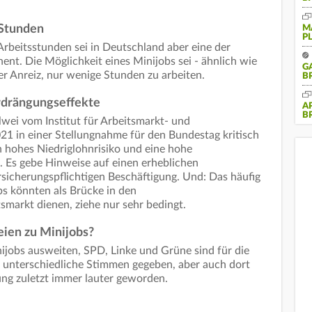
 Stunden
M
P
Arbeitsstunden sei in Deutschland aber eine der
nt. Die Möglichkeit eines Minijobs sei - ähnlich wie
G
cher Anreiz, nur wenige Stunden zu arbeiten.
B
rdrängungseffekte
A
B
wei vom Institut für Arbeitsmarkt- und
21 in einer Stellungnahme für den Bundestag kritisch
n hohes Niedriglohnrisiko und eine hohe
Es gebe Hinweise auf einen erheblichen
rsicherungspflichtigen Beschäftigung. Und: Das häufig
s könnten als Brücke in den
tsmarkt dienen, ziehe nur sehr bedingt.
eien zu Minijobs?
nijobs ausweiten, SPD, Linke und Grüne sind für die
s unterschiedliche Stimmen gegeben, aber auch dort
ng zuletzt immer lauter geworden.