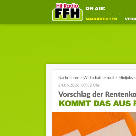
ON AIR:
NACHRICHTEN
VER
Nachrichten
>
Wirtschaft aktuell
>
Minijobs s
24.06.2026, 07:32 Uhr
Vorschlag der Rentenk
KOMMT DAS AUS 