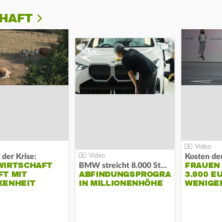
CHAFT
 der Krise:
WIRTSCHAFT
FRAUEN
BMW streicht 8.000 Stellen:
T MIT
ABFINDUNGSPROGRAMM
3.900 E
KENHEIT
IN MILLIONENHÖHE
WENIGE