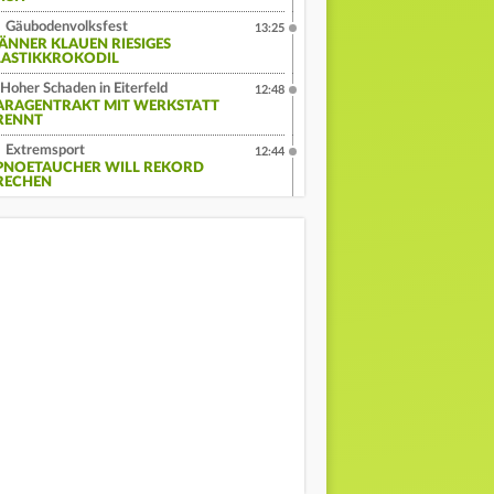
Gäubodenvolksfest
13:25
ÄNNER KLAUEN RIESIGES
LASTIKKROKODIL
Hoher Schaden in Eiterfeld
12:48
ARAGENTRAKT MIT WERKSTATT
RENNT
Extremsport
12:44
PNOETAUCHER WILL REKORD
RECHEN