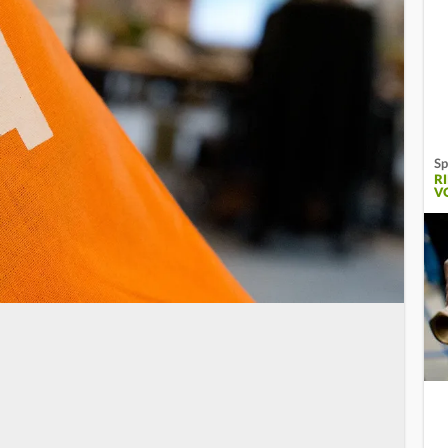
Sp
R
V