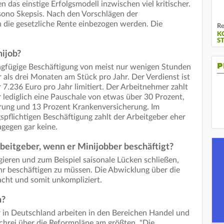
 das einstige Erfolgsmodell inzwischen viel kritischer.
sono Skepsis. Nach den Vorschlägen der
 die gesetzliche Rente einbezogen werden. Die
Re
K
S
nijob?
P
ingfügige Beschäftigung von meist nur wenigen Stunden
als drei Monaten am Stück pro Jahr. Der Verdienst ist
7.236 Euro pro Jahr limitiert. Der Arbeitnehmer zahlt
 lediglich eine Pauschale von etwas über 30 Prozent,
rung und 13 Prozent Krankenversicherung. Im
gspflichtigen Beschäftigung zahlt der Arbeitgeber eher
gegen gar keine.
rbeitgeber, wenn er Minijobber beschäftigt?
agieren und zum Beispiel saisonale Lücken schließen,
hr beschäftigen zu müssen. Die Abwicklung über die
nfacht und somit unkompliziert.
n?
 in Deutschland arbeiten in den Bereichen Handel und
chrei über die Reformpläne am größten. "Die