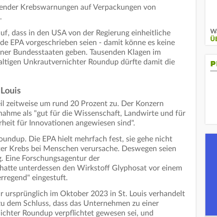
hlender Krebswarnungen auf Verpackungen von
.
Wa
uf, dass in den USA von der Regierung einheitliche
Ü
 EPA vorgeschrieben seien - damit könne es keine
ner Bundesstaaten geben. Tausenden Klagen im
tigen Unkrautvernichter Roundup dürfte damit die
P
 Louis
il zeitweise um rund 20 Prozent zu. Der Konzern
gnahme als "gut für die Wissenschaft, Landwirte und für
rheit für Innovationen angewiesen sind".
oundup. Die EPA hielt mehrfach fest, sie gehe nicht
ter Krebs bei Menschen verursache. Deswegen seien
. Eine Forschungsagentur der
atte unterdessen den Wirkstoff Glyphosat vor einem
rregend" eingestuft.
r ursprünglich im Oktober 2023 in St. Louis verhandelt
 dem Schluss, dass das Unternehmen zu einer
chter Roundup verpflichtet gewesen sei, und