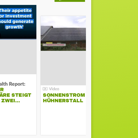
lth Report:
Unter Auflag
ER
EU ERLAU
ÄRE STEIGT
SONNENSTROM IM
PARAMOU
M ZWEI…
HÜHNERSTALL
GEPLANT