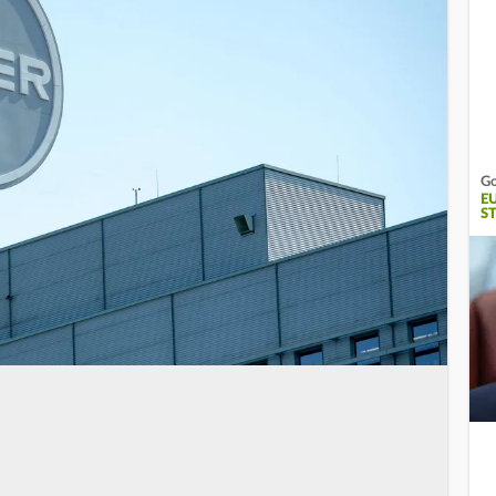
Go
E
S