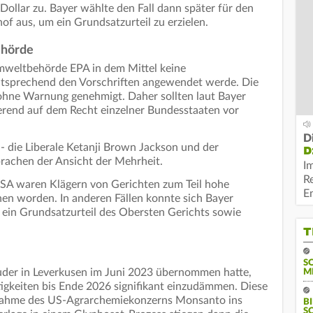
Dollar zu. Bayer wählte den Fall dann später für den
f aus, um ein Grundsatzurteil zu erzielen.
ehörde
mweltbehörde EPA in dem Mittel keine
ntsprechend den Vorschriften angewendet werde. Die
 ohne Warnung genehmigt. Daher sollten laut Bayer
rend auf dem Recht einzelner Bundesstaaten vor
D
 die Liberale Ketanji Brown Jackson und der
D
rachen der Ansicht der Mehrheit.
I
R
USA waren Klägern von Gerichten zum Teil hohe
E
n worden. In anderen Fällen konnte sich Bayer
 ein Grundsatzurteil des Obersten Gerichts sowie
T
S
Ruder in Leverkusen im Juni 2023 übernommen hatte,
M
itigkeiten bis Ende 2026 signifikant einzudämmen. Diese
rnahme des US-Agrarchemiekonzerns Monsanto ins
B
S