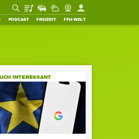
Playlist
Staupilot
Wetter
Webcam
Mein FFH
O
PODCAST
FREIZEIT
FFH-WELT
UCH INTERESSANT