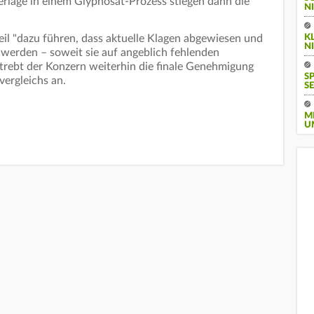
erlage in einem Glyphosat-Prozess stiegen dann die
I
K
eil "dazu führen, dass aktuelle Klagen abgewiesen und
N
 werden – soweit sie auf angeblich fehlenden
trebt der Konzern weiterhin die finale Genehmigung
S
ergleichs an.
SE
M
U