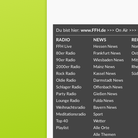
Du bist hier:
www.FFH.de
>>>
On Air
>>>
RADIO
NEWS
RE
FFH Live
Hessen News
Nor
80er Radio
Frankfurt News
Ost
90er Radio
Wiesbaden News
Mit
2000er Radio
Mainz News
Rhe
Rock Radio
Kassel News
Süd
Oldie Radio
Darmstadt News
Schlager Radio
Offenbach News
Party Radio
Gießen News
Lounge Radio
Fulda News
Weihnachtsradio
Bayern News
Meditationsradio
Sport
Top 40
Wetter
Playlist
Alle Orte
Alle Themen