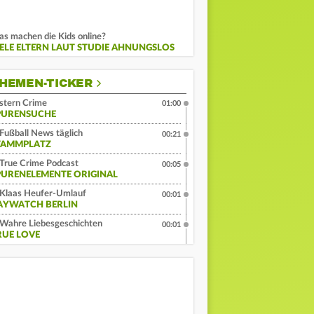
s machen die Kids online?
IELE ELTERN LAUT STUDIE AHNUNGSLOS
HEMEN-TICKER
stern Crime
01:00
PURENSUCHE
Fußball News täglich
00:21
TAMMPLATZ
True Crime Podcast
00:05
PURENELEMENTE ORIGINAL
Klaas Heufer-Umlauf
00:01
AYWATCH BERLIN
Wahre Liebesgeschichten
00:01
RUE LOVE