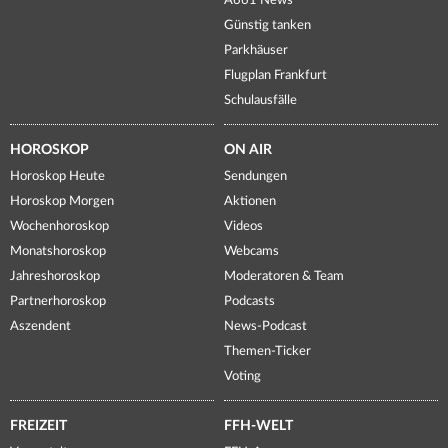
A661 News
Günstig tanken
Parkhäuser
Flugplan Frankfurt
Schulausfälle
HOROSKOP
ON AIR
Horoskop Heute
Sendungen
Horoskop Morgen
Aktionen
Wochenhoroskop
Videos
Monatshoroskop
Webcams
Jahreshoroskop
Moderatoren & Team
Partnerhoroskop
Podcasts
Aszendent
News-Podcast
Themen-Ticker
Voting
FREIZEIT
FFH-WELT