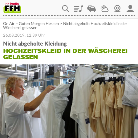
Playlist
Staupilot
Wetter
Webcam
Mein
On Air
>
Guten Morgen Hessen
>
Nicht abgeholt: Hochzeitskleid in der
Wäscherei gelassen
26.08.2019, 12:39 Uhr
Nicht abgeholte Kleidung
HOCHZEITSKLEID IN DER WÄSCHEREI
GELASSEN