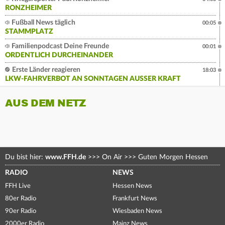
RONZHEIMER
Fußball News täglich
00:05
STAMMPLATZ
Familienpodcast Deine Freunde
00:01
ORDENTLICH DURCHEINANDER
Erste Länder reagieren
18:03
LKW-FAHRVERBOT AN SONNTAGEN AUSSER KRAFT
AUS DEM NETZ
Du bist hier:
www.FFH.de
>>>
On Air
>>>
Guten Morgen Hessen
RADIO
NEWS
FFH Live
Hessen News
80er Radio
Frankfurt News
90er Radio
Wiesbaden News
2000er Radio
Mainz News