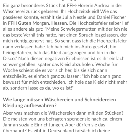
Ein ganz besonderes Stück hat FFH-Hörerin Andrea in der
Wäscherei zurück gelassen: Ihr Hochzeitskleid! Wie das
passieren konnte, erzählt sie Julia Nestle und Daniel Fischer
in
FFH Guten Morgen, Hessen.
Die Hochzeitsfeier selber lief
alles andere als gut: "Meine Schwiegermutter, mit der ich nie
das beste Verhältnis hatte, hat einen Spruch losgelassen, der
mich richtig genervt hat. So sehr, dass ich die Hochzeitsfeier
dann verlassen habe. Ich hab mich ins Auto gesetzt, bin
heimgefahren, hab das Kleid ausgezogen und bin in die
Disco." Nach diesen negativen Erlebnissen ist es ihr einfach
schwer gefallen, später das Kleid abzuholen. Woche für
Woche schiebt sie es vor sich her, bis sie sich dann
entschließt, es einfach ganz zu lassen: "Ich hab dann ganz
bewusst für mich entschieden, ich hole das Kleid nicht mehr
ab, sondern lasse es da, wo es ist!"
Wie lange müssen Wäschereien und Schneidereien
Kleidung aufbewahren?
Aber was machen die Wäschereien dann mit den Stücken?
Die meisten von uns befragten spendensie nach ca. einem
Jahr an soziale Einrichtungen. Aber dürfen sie das
überhaupt? Es gibt in Deutschland tatsächlich keine