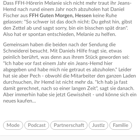
Dass FFH-Hörerin Melanie sich nicht mehr traut ihr Jeans-
Hemd nach rund einem Jahr noch abzuholen hat Daniel
Fischer aus
FFH Guten Morgen, Hessen
keine Ruhe
gelassen: "So schwer ist das doch nicht: Du gehst hin, gibst
den Zettel ab und sagst sorry, bin ein bisschen spät dran".
Also hat er spontan entschieden, Melanie zu helfen.
Gemeinsam haben die beiden nach der Sendung die
Schneiderei besucht. Mit Daniels Hilfe fragt sie, etwas
peinlich berührt, was denn aus ihrem Stück geworden sei:
"Ich habe vor fast einem Jahr ein Jeans-Hemd hier
abgegeben und habe mich nie getraut es abzuholen." Leider
hat sie aber Pech - obwohl die Mitarbeiter den ganzen Laden
durchsuchen, ihr Hemd ist nicht mehr da. "Ich hab ja fast
damit gerechnet, nach so einer langen Zeit", sagt sie danach.
Aber immerhin habe sie jetzt Gewissheit - und könne sich ein
neues kaufen...
Mode
Podcast
Partnerschaft
Justiz
Familie