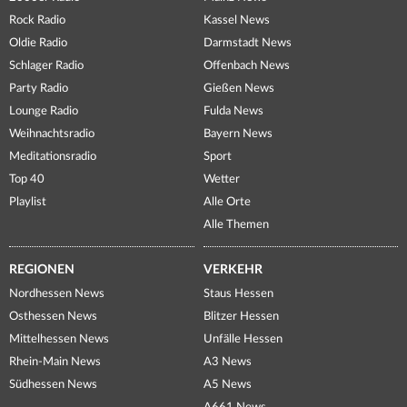
Rock Radio
Kassel News
Oldie Radio
Darmstadt News
Schlager Radio
Offenbach News
Party Radio
Gießen News
Lounge Radio
Fulda News
Weihnachtsradio
Bayern News
Meditationsradio
Sport
Top 40
Wetter
Playlist
Alle Orte
Alle Themen
REGIONEN
VERKEHR
Nordhessen News
Staus Hessen
Osthessen News
Blitzer Hessen
Mittelhessen News
Unfälle Hessen
Rhein-Main News
A3 News
Südhessen News
A5 News