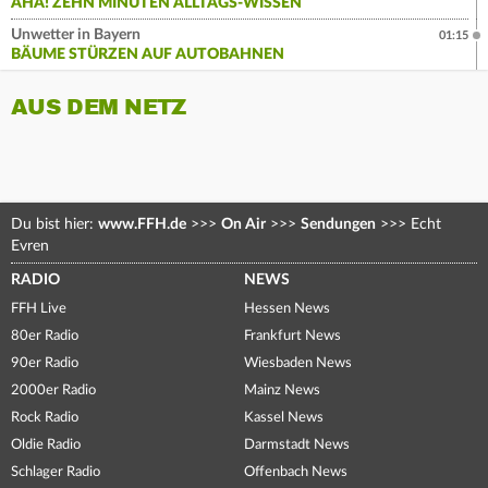
AHA! ZEHN MINUTEN ALLTAGS-WISSEN
Unwetter in Bayern
01:15
BÄUME STÜRZEN AUF AUTOBAHNEN
AUS DEM NETZ
Du bist hier:
www.FFH.de
>>>
On Air
>>>
Sendungen
>>>
Echt
Evren
RADIO
NEWS
FFH Live
Hessen News
80er Radio
Frankfurt News
90er Radio
Wiesbaden News
2000er Radio
Mainz News
Rock Radio
Kassel News
Oldie Radio
Darmstadt News
Schlager Radio
Offenbach News