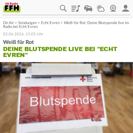
Playlist
Staupilot
Wetter
Webcam
Mein
On Air
>
Sendungen
>
Echt Evren
>
Weiß für Rot: Deine Blutspende live im
Radio bei Echt Evren
02.06.2026, 15:05 Uhr
Weiß für Rot
DEINE BLUTSPENDE LIVE BEI "ECHT
EVREN"