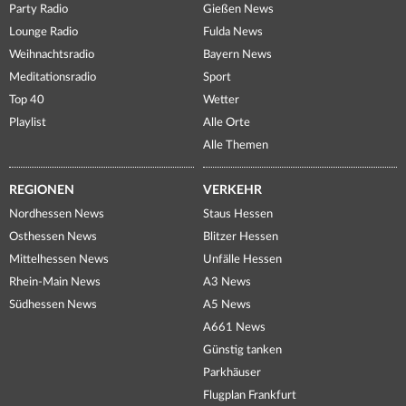
Party Radio
Gießen News
Lounge Radio
Fulda News
Weihnachtsradio
Bayern News
Meditationsradio
Sport
Top 40
Wetter
Playlist
Alle Orte
Alle Themen
REGIONEN
VERKEHR
Nordhessen News
Staus Hessen
Osthessen News
Blitzer Hessen
Mittelhessen News
Unfälle Hessen
Rhein-Main News
A3 News
Südhessen News
A5 News
A661 News
Günstig tanken
Parkhäuser
Flugplan Frankfurt