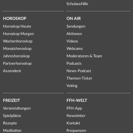
Schulausfälle
HOROSKOP
ON AIR
Horoskop Heute
Sendungen
Horoskop Morgen
Aktionen
Wochenhoroskop
Videos
Monatshoroskop
Webcams
Jahreshoroskop
Moderatoren & Team
Partnerhoroskop
Podcasts
Aszendent
News-Podcast
Themen-Ticker
Voting
FREIZEIT
FFH-WELT
Veranstaltungen
FFH-App
Spielplätze
Newsletter
Rezepte
Kontakt
Meditation
Frequenzen