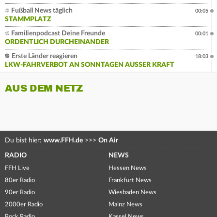
Fußball News täglich
00:05
STAMMPLATZ
Familienpodcast Deine Freunde
00:01
ORDENTLICH DURCHEINANDER
Erste Länder reagieren
18:03
LKW-FAHRVERBOT AN SONNTAGEN AUSSER KRAFT
AUS DEM NETZ
Du bist hier:
www.FFH.de
>>>
On Air
RADIO
NEWS
FFH Live
Hessen News
80er Radio
Frankfurt News
90er Radio
Wiesbaden News
2000er Radio
Mainz News
Rock Radio
Kassel News