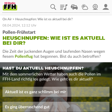
Playlist
Staupilot
Wetter
Webcam
Mein
On Air
>
Heuschnupfen: Wie ist es aktuell bei dir?
08.04.2024, 12:12 Uhr
Pollen-Frühstart
HEUSCHNUPFEN: WIE IST ES AKTUELL
BEI DIR?
Die Zeit der juckenden Augen und laufenden Nasen wegen
fiesem
Pollenflug
hat begonnen. Bist du auch betroffen?
HAST DU AKTUELL HEUSCHNUPFEN?
Mit dem sommerlichen Wetter haben auch die Pollen im
FFH-Land richtig los gelegt. Wie geht es dir aktuell?
Aktuell ist es ganz schlimm bei mir
Es ging überraschend gut