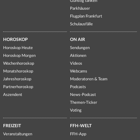
Günstig tanken
Parkhäuser
Flugplan Frankfurt
Schulausfälle
HOROSKOP
ON AIR
Horoskop Heute
Sendungen
Horoskop Morgen
Aktionen
Wochenhoroskop
Videos
Monatshoroskop
Webcams
Jahreshoroskop
Moderatoren & Team
Partnerhoroskop
Podcasts
Aszendent
News-Podcast
Themen-Ticker
Voting
FREIZEIT
FFH-WELT
Veranstaltungen
FFH-App