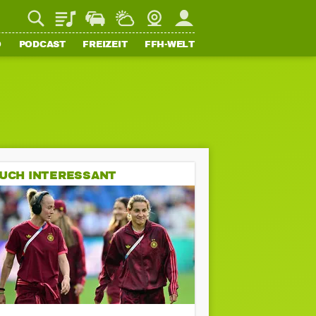
Playlist
Staupilot
Wetter
Webcam
Mein FFH
O
PODCAST
FREIZEIT
FFH-WELT
UCH INTERESSANT