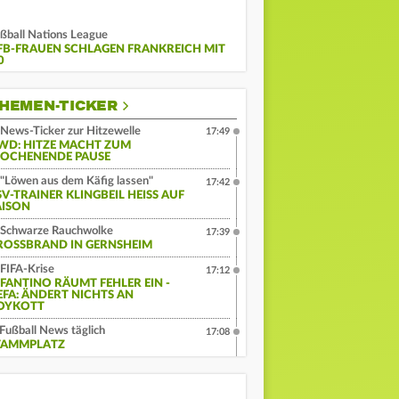
ßball Nations League
FB-FRAUEN SCHLAGEN FRANKREICH MIT
0
HEMEN-TICKER
News-Ticker zur Hitzewelle
17:49
WD: HITZE MACHT ZUM
OCHENENDE PAUSE
"Löwen aus dem Käfig lassen"
17:42
V-TRAINER KLINGBEIL HEISS AUF S
ISON
Schwarze Rauchwolke
17:39
ROSSBRAND IN GERNSHEIM
FIFA-Krise
17:12
NFANTINO RÄUMT FEHLER EIN -
EFA: ÄNDERT NICHTS AN
OYKOTT
Fußball News täglich
17:08
TAMMPLATZ