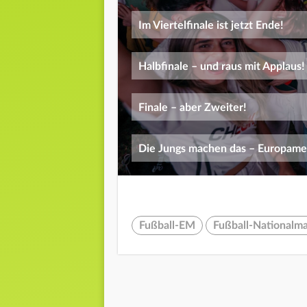
Im Viertelfinale ist jetzt Ende!
Halbfinale – und raus mit Applaus!
Finale – aber Zweiter!
Die Jungs machen das – Europamei
Fußball-EM
Fußball-Nationalm