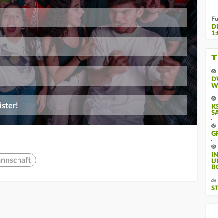
Fu
D
1:
T
D
W
ster!
KS
A
G
I
annschaft
U
B
S