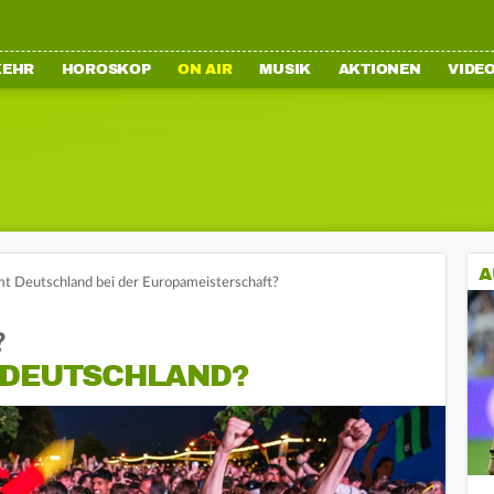
KEHR
HOROSKOP
ON AIR
MUSIK
AKTIONEN
VIDE
A
t Deutschland bei der Europameisterschaft?
?
 DEUTSCHLAND?