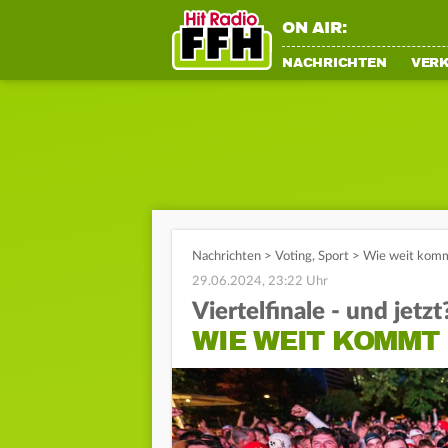
ON AIR:
NACHRICHTEN
VER
Nachrichten
>
Voting
,
Sport
>
Wie weit komm
29.06.2024, 23:22 Uhr
Viertelfinale - und jetzt
WIE WEIT KOMMT