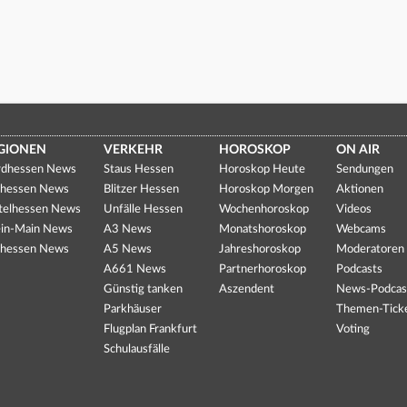
GIONEN
VERKEHR
HOROSKOP
ON AIR
dhessen News
Staus Hessen
Horoskop Heute
Sendungen
hessen News
Blitzer Hessen
Horoskop Morgen
Aktionen
telhessen News
Unfälle Hessen
Wochenhoroskop
Videos
in-Main News
A3 News
Monatshoroskop
Webcams
hessen News
A5 News
Jahreshoroskop
Moderatoren
A661 News
Partnerhoroskop
Podcasts
Günstig tanken
Aszendent
News-Podcas
Parkhäuser
Themen-Tick
Flugplan Frankfurt
Voting
Schulausfälle