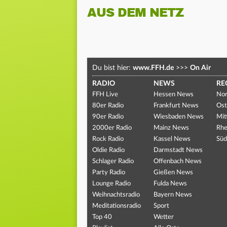
AUS DEM NETZ
Du bist hier:
www.FFH.de
>>>
On Air
RADIO
NEWS
RE
FFH Live
Hessen News
Nor
80er Radio
Frankfurt News
Ost
90er Radio
Wiesbaden News
Mit
2000er Radio
Mainz News
Rhe
Rock Radio
Kassel News
Süd
Oldie Radio
Darmstadt News
Schlager Radio
Offenbach News
Party Radio
Gießen News
Lounge Radio
Fulda News
Weihnachtsradio
Bayern News
Meditationsradio
Sport
Top 40
Wetter