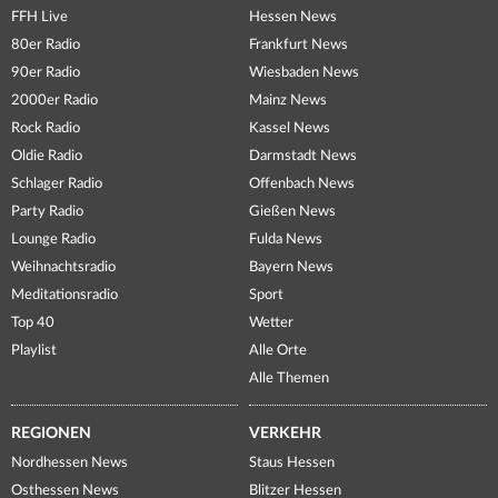
FFH Live
Hessen News
80er Radio
Frankfurt News
90er Radio
Wiesbaden News
2000er Radio
Mainz News
Rock Radio
Kassel News
Oldie Radio
Darmstadt News
Schlager Radio
Offenbach News
Party Radio
Gießen News
Lounge Radio
Fulda News
Weihnachtsradio
Bayern News
Meditationsradio
Sport
Top 40
Wetter
Playlist
Alle Orte
Alle Themen
REGIONEN
VERKEHR
Nordhessen News
Staus Hessen
Osthessen News
Blitzer Hessen