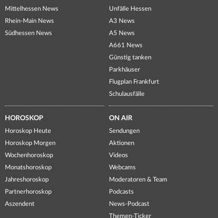
Mittelhessen News
Unfälle Hessen
Rhein-Main News
A3 News
Südhessen News
A5 News
A661 News
Günstig tanken
Parkhäuser
Flugplan Frankfurt
Schulausfälle
HOROSKOP
ON AIR
Horoskop Heute
Sendungen
Horoskop Morgen
Aktionen
Wochenhoroskop
Videos
Monatshoroskop
Webcams
Jahreshoroskop
Moderatoren & Team
Partnerhoroskop
Podcasts
Aszendent
News-Podcast
Themen-Ticker