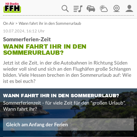
Playlist
Staupilot
Wetter
Webcam
Mein
On Air
>
Wann fahrt ihr in den Sommerurlaub
10.07.2024, 16:12 Uhr
Sommerferien-Zeit
WANN FAHRT IHR IN DEN
SOMMERURLAUB?
Jetzt ist die Zeit, in der die Autobahnen in Richtung Süden
wieder voll sind und sich an den Flughäfen große Schlangen
bilden. Viele Hessen brechen in den Sommerurlaub auf: Wie
ist es bei euch?
WANN FAHRT IHR IN DEN SOMMERURLAUB?
Sommerferienzeit - für viele Zeit für den "großen Urlaub".
Wann fahrt ihr?
Gleich am Anfang der Ferien