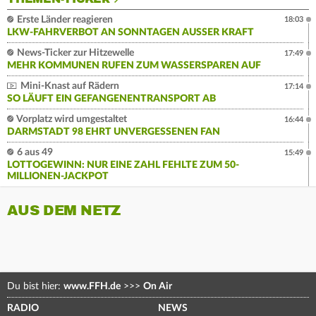
Erste Länder reagieren
18:03
LKW-FAHRVERBOT AN SONNTAGEN AUSSER KRAFT
News-Ticker zur Hitzewelle
17:49
MEHR KOMMUNEN RUFEN ZUM WASSERSPAREN AUF
Mini-Knast auf Rädern
17:14
SO LÄUFT EIN GEFANGENENTRANSPORT AB
Vorplatz wird umgestaltet
16:44
DARMSTADT 98 EHRT UNVERGESSENEN FAN
6 aus 49
15:49
LOTTOGEWINN: NUR EINE ZAHL FEHLTE ZUM 50-
MILLIONEN-JACKPOT
AUS DEM NETZ
Du bist hier:
www.FFH.de
>>>
On Air
RADIO
NEWS