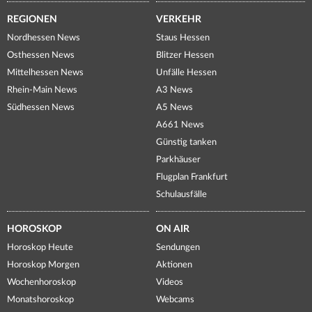
REGIONEN
VERKEHR
Nordhessen News
Staus Hessen
Osthessen News
Blitzer Hessen
Mittelhessen News
Unfälle Hessen
Rhein-Main News
A3 News
Südhessen News
A5 News
A661 News
Günstig tanken
Parkhäuser
Flugplan Frankfurt
Schulausfälle
HOROSKOP
ON AIR
Horoskop Heute
Sendungen
Horoskop Morgen
Aktionen
Wochenhoroskop
Videos
Monatshoroskop
Webcams