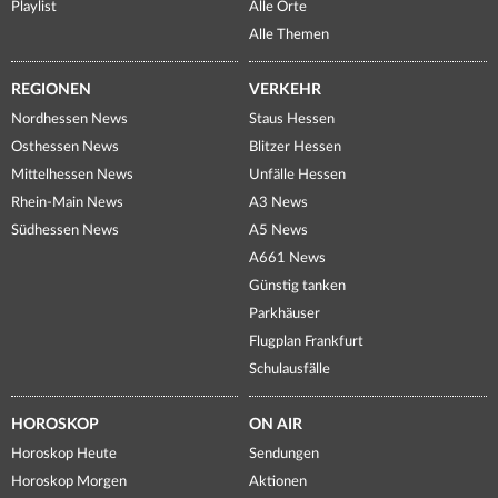
Playlist
Alle Orte
Alle Themen
REGIONEN
VERKEHR
Nordhessen News
Staus Hessen
Osthessen News
Blitzer Hessen
Mittelhessen News
Unfälle Hessen
Rhein-Main News
A3 News
Südhessen News
A5 News
A661 News
Günstig tanken
Parkhäuser
Flugplan Frankfurt
Schulausfälle
HOROSKOP
ON AIR
Horoskop Heute
Sendungen
Horoskop Morgen
Aktionen