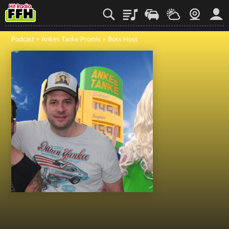
Playlist
Staupilot
Wetter
Webcam
Mein
Podcast
>
Ankes Tanke Promis
>
Boss Hoss