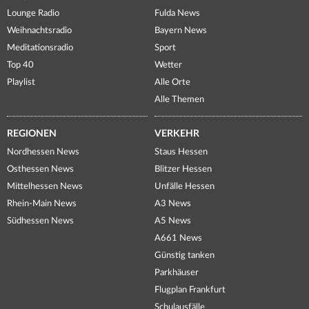
Lounge Radio
Fulda News
Weihnachtsradio
Bayern News
Meditationsradio
Sport
Top 40
Wetter
Playlist
Alle Orte
Alle Themen
REGIONEN
VERKEHR
Nordhessen News
Staus Hessen
Osthessen News
Blitzer Hessen
Mittelhessen News
Unfälle Hessen
Rhein-Main News
A3 News
Südhessen News
A5 News
A661 News
Günstig tanken
Parkhäuser
Flugplan Frankfurt
Schulausfälle