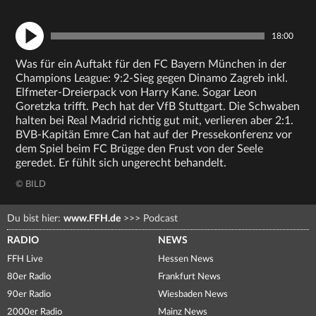
18:00
Was für ein Auftakt für den FC Bayern München in der
Champions League: 9:2-Sieg gegen Dinamo Zagreb inkl.
Elfmeter-Dreierpack von Harry Kane. Sogar Leon
Goretzka trifft. Pech hat der VfB Stuttgart. Die Schwaben
halten bei Real Madrid richtig gut mit, verlieren aber 2:1.
BVB-Kapitän Emre Can hat auf der Pressekonferenz vor
dem Spiel beim FC Brügge den Frust von der Seele
geredet. Er fühlt sich ungerecht behandelt.
© BILD
Du bist hier:
www.FFH.de
>>>
Podcast
RADIO
NEWS
FFH Live
Hessen News
80er Radio
Frankfurt News
90er Radio
Wiesbaden News
2000er Radio
Mainz News