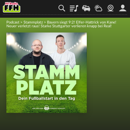
Playlist
Staupilot
Wetter
Webcam
Mein
Podcast
>
Stammplatz
>
Bayern siegt 9:2! Elfer-Hattrick von Kane!
Neuer verletzt raus! Starke Stuttgarter verlieren knapp bei Real!