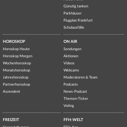
Günstig tanken
Parkhäuser
Flugplan Frankfurt
Schulausfälle
HOROSKOP
ON AIR
Horoskop Heute
Sendungen
Horoskop Morgen
Aktionen
Wochenhoroskop
Videos
Monatshoroskop
Webcams
Jahreshoroskop
Moderatoren & Team
Partnerhoroskop
Podcasts
Aszendent
News-Podcast
Themen-Ticker
Voting
FREIZEIT
FFH-WELT