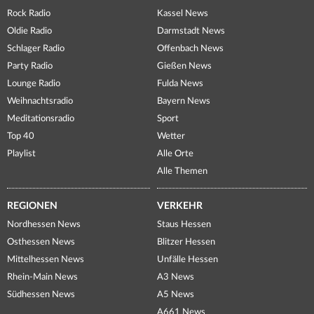
Rock Radio
Kassel News
Oldie Radio
Darmstadt News
Schlager Radio
Offenbach News
Party Radio
Gießen News
Lounge Radio
Fulda News
Weihnachtsradio
Bayern News
Meditationsradio
Sport
Top 40
Wetter
Playlist
Alle Orte
Alle Themen
REGIONEN
VERKEHR
Nordhessen News
Staus Hessen
Osthessen News
Blitzer Hessen
Mittelhessen News
Unfälle Hessen
Rhein-Main News
A3 News
Südhessen News
A5 News
A661 News