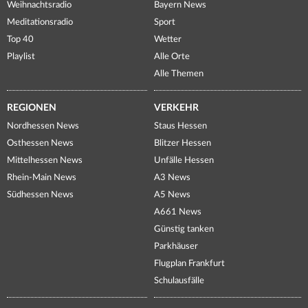
Weihnachtsradio
Bayern News
Meditationsradio
Sport
Top 40
Wetter
Playlist
Alle Orte
Alle Themen
REGIONEN
VERKEHR
Nordhessen News
Staus Hessen
Osthessen News
Blitzer Hessen
Mittelhessen News
Unfälle Hessen
Rhein-Main News
A3 News
Südhessen News
A5 News
A661 News
Günstig tanken
Parkhäuser
Flugplan Frankfurt
Schulausfälle