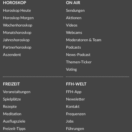
HOROSKOP
ON AIR
Horoskop Heute
Sendungen
Horoskop Morgen
Aktionen
Wochenhoroskop
Videos
Monatshoroskop
Webcams
Jahreshoroskop
Moderatoren & Team
Partnerhoroskop
Podcasts
Aszendent
News-Podcast
Themen-Ticker
Voting
FREIZEIT
FFH-WELT
Veranstaltungen
FFH-App
Spielplätze
Newsletter
Rezepte
Kontakt
Meditation
Frequenzen
Ausflugsziele
Jobs
Freizeit-Tipps
Führungen