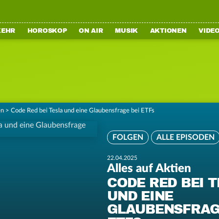
KEHR
HOROSKOP
ON AIR
MUSIK
AKTIONEN
VIDE
en
>
Code Red bei Tesla und eine Glaubensfrage bei ETFs
FOLGEN
ALLE EPISODEN
22.04.2025
Alles auf Aktien
CODE RED BEI 
UND EINE
GLAUBENSFRAG