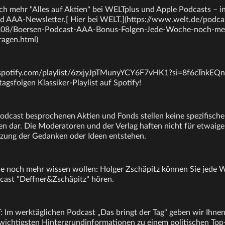
ch mehr "Alles auf Aktien" bei WELTplus und Apple Podcasts – ink
nd AAA-Newsletter.[ Hier bei WELT.](https://www.welt.de/podcas
208/Boersen-Podcast-AAA-Bonus-Folgen-Jede-Woche-noch-me
ragen.html)
en.spotify.com/playlist/6zxjyJpTMunyYCY6F7vHK1?si=8f6cTnk
agsfolgen Klassiker-Playlist auf Spotify!
Podcast besprochenen Aktien und Fonds stellen keine spezifisch
 dar. Die Moderatoren und der Verlag haften nicht für etwaige 
zung der Gedanken oder Ideen entstehen.
 die noch mehr wissen wollen: Holger Zschäpitz können Sie jede
cast "Deffner&Zschäpitz" hören.
Im werktäglichen Podcast „Das bringt der Tag“ geben wir Ihne
ichtigsten Hintergrundinformationen zu einem politischen Top