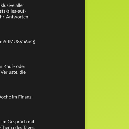
lusive aller
ts/alles-auf-
hr-Antworten-
EQnmSrlMU8Vo6uQ)
en Kauf- oder
Verluste, die
 Woche im Finanz-
n im Gespräch mit
-Thema des Tages.