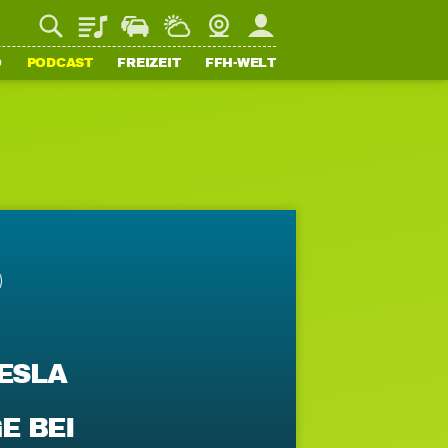
Playlist
Staupilot
Wetter
Webcam
Mein FFH
O
PODCAST
FREIZEIT
FFH-WELT
TESLA
E BEI