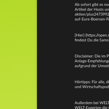
Ab sofort gibt es no
Artikel der Hosts u
aktien/plus247399
auf-Eure-Boersen-F
[Hier] (https://op
findest Du die Samst
Disclaimer: Die im 
Anlage-Empfehlungen
aufgrund der Umset
Hörtipps: Für alle,
und Wirtschaftspod
Außerdem bei WELT: 
WELT-Experten die w