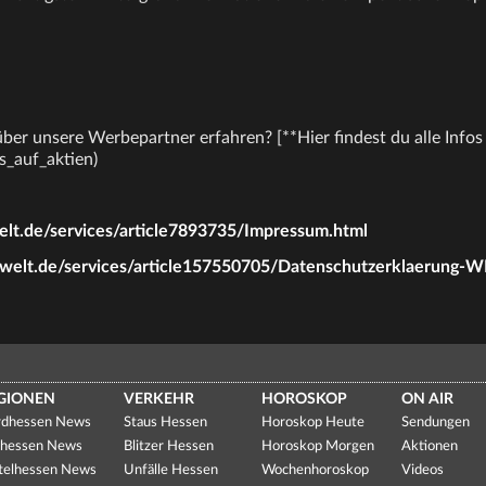
er unsere Werbepartner erfahren? [**Hier findest du alle Infos 
les_auf_aktien)
t.de/services/article7893735/Impressum.html
elt.de/services/article157550705/Datenschutzerklaerung-W
GIONEN
VERKEHR
HOROSKOP
ON AIR
dhessen News
Staus Hessen
Horoskop Heute
Sendungen
hessen News
Blitzer Hessen
Horoskop Morgen
Aktionen
telhessen News
Unfälle Hessen
Wochenhoroskop
Videos