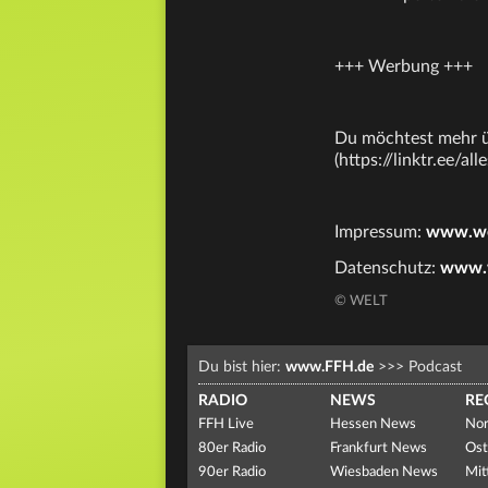
+++ Werbung +++
Du möchtest mehr üb
(https://linktr.ee/al
Impressum:
www.wel
Datenschutz:
www.w
© WELT
Du bist hier:
www.FFH.de
>>>
Podcast
RADIO
NEWS
RE
FFH Live
Hessen News
Nor
80er Radio
Frankfurt News
Ost
90er Radio
Wiesbaden News
Mit