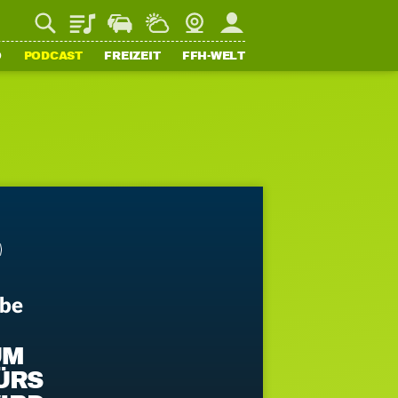
Playlist
Staupilot
Wetter
Webcam
Mein FFH
O
PODCAST
FREIZEIT
FFH-WELT
ebe
UM
ÜRS