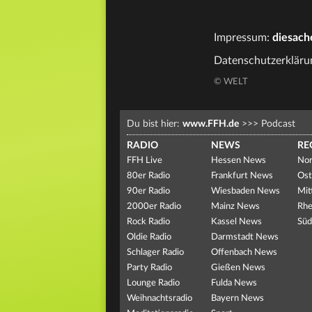
Impressum:
diesach
Datenschutzerkläru
© WELT
Du bist hier:
www.FFH.de
>>>
Podcast
RADIO
NEWS
RE
FFH Live
Hessen News
Nor
80er Radio
Frankfurt News
Ost
90er Radio
Wiesbaden News
Mit
2000er Radio
Mainz News
Rhe
Rock Radio
Kassel News
Süd
Oldie Radio
Darmstadt News
Schlager Radio
Offenbach News
Party Radio
Gießen News
Lounge Radio
Fulda News
Weihnachtsradio
Bayern News