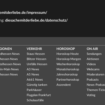
emitderliebe.de/impressum/
ng:
diesachemitderliebe.de/datenschutz/
GIONEN
VERKEHR
HOROSKOP
ON AIR
dhessen News
Staus Hessen
Horoskop Heute
Sendungen
hessen News
Blitzer Hessen
Horoskop Morgen
Aktionen
telhessen News
Unfälle Hessen
Wochenhoroskop
Videos
in-Main News
A3 News
Monatshoroskop
Webcams
hessen News
A5 News
Jahreshoroskop
Moderatoren
A661 News
Partnerhoroskop
Podcasts
Günstig tanken
Aszendent
News-Podcas
Parkhäuser
Themen-Tick
Flugplan Frankfurt
Voting
Schulausfälle