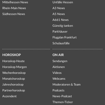
Mittelhessen News
Unfälle Hessen
Rhein-Main News
A3 News
Südhessen News
A5 News
A661 News
Günstig tanken
Parkhäuser
Flugplan Frankfurt
Schulausfälle
HOROSKOP
ON AIR
Horoskop Heute
Sendungen
Horoskop Morgen
Aktionen
Wochenhoroskop
Videos
Monatshoroskop
Webcams
Jahreshoroskop
Moderatoren & Team
Partnerhoroskop
Podcasts
Aszendent
News-Podcast
Themen-Ticker