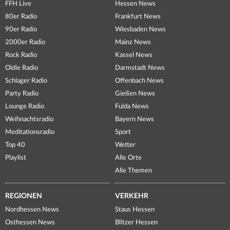
FFH Live
Hessen News
80er Radio
Frankfurt News
90er Radio
Wiesbaden News
2000er Radio
Mainz News
Rock Radio
Kassel News
Oldie Radio
Darmstadt News
Schlager Radio
Offenbach News
Party Radio
Gießen News
Lounge Radio
Fulda News
Weihnachtsradio
Bayern News
Meditationsradio
Sport
Top 40
Wetter
Playlist
Alle Orte
Alle Themen
REGIONEN
VERKEHR
Nordhessen News
Staus Hessen
Osthessen News
Blitzer Hessen