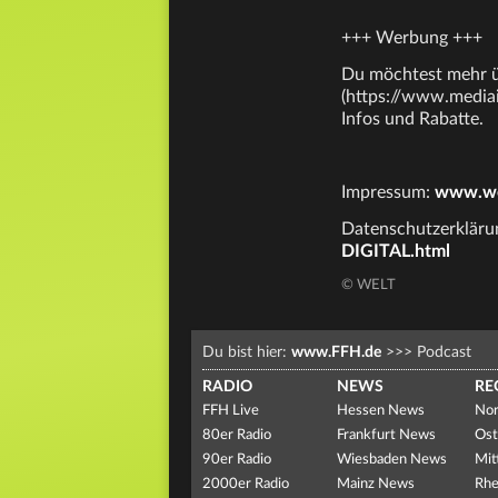
+++ Werbung +++
Du möchtest mehr ü
(https://www.mediai
Infos und Rabatte.
Impressum:
www.wel
Datenschutzerkläru
DIGITAL.html
© WELT
Du bist hier:
www.FFH.de
>>>
Podcast
RADIO
NEWS
RE
FFH Live
Hessen News
Nor
80er Radio
Frankfurt News
Ost
90er Radio
Wiesbaden News
Mit
2000er Radio
Mainz News
Rhe