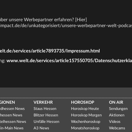
ber unsere Werbepartner erfahren? [Hier]
mpact.de/de/unkategorisiert/unsere-werbepartner-welt-podcast)
t.de/services/article7893735/Impressum.html
ng:
www.welt.de/services/article157550705/Datenschutzerkl
GIONEN
VERKEHR
HOROSKOP
ON AIR
dhessen News
Staus Hessen
Horoskop Heute
Sendungen
hessen News
Blitzer Hessen
Horoskop Morgen
Aktionen
telhessen News
Unfälle Hessen
Wochenhoroskop
Videos
in-Main News
A3 News
Monatshoroskop
Webcams