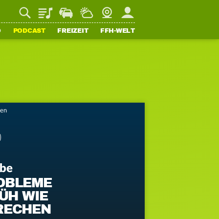
Playlist
Staupilot
Wetter
Webcam
Mein FFH
O
PODCAST
FREIZEIT
FFH-WELT
ten
ebe
OBLEME
ÜH WIE
RECHEN