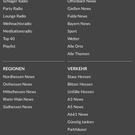
Schlager Radio
Offenbach News
Party Radio
Gießen News
Lounge Radio
Fulda News
Weihnachtsradio
Bayern News
Meditationsradio
Sport
Top 40
Wetter
Playlist
Alle Orte
Alle Themen
REGIONEN
VERKEHR
Nordhessen News
Staus Hessen
Osthessen News
Blitzer Hessen
Mittelhessen News
Unfälle Hessen
Rhein-Main News
A3 News
Südhessen News
A5 News
A661 News
Günstig tanken
Parkhäuser