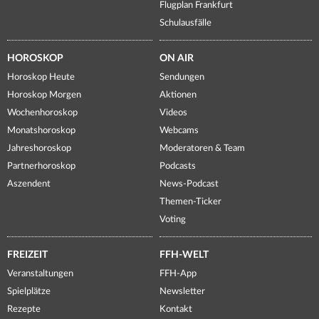
Flugplan Frankfurt
Schulausfälle
HOROSKOP
ON AIR
Horoskop Heute
Sendungen
Horoskop Morgen
Aktionen
Wochenhoroskop
Videos
Monatshoroskop
Webcams
Jahreshoroskop
Moderatoren & Team
Partnerhoroskop
Podcasts
Aszendent
News-Podcast
Themen-Ticker
Voting
FREIZEIT
FFH-WELT
Veranstaltungen
FFH-App
Spielplätze
Newsletter
Rezepte
Kontakt