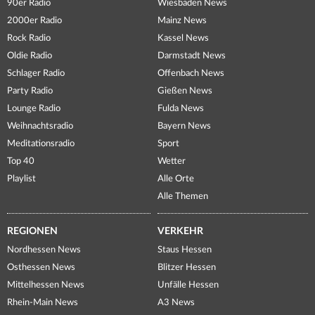
90er Radio
Wiesbaden News
2000er Radio
Mainz News
Rock Radio
Kassel News
Oldie Radio
Darmstadt News
Schlager Radio
Offenbach News
Party Radio
Gießen News
Lounge Radio
Fulda News
Weihnachtsradio
Bayern News
Meditationsradio
Sport
Top 40
Wetter
Playlist
Alle Orte
Alle Themen
REGIONEN
VERKEHR
Nordhessen News
Staus Hessen
Osthessen News
Blitzer Hessen
Mittelhessen News
Unfälle Hessen
Rhein-Main News
A3 News