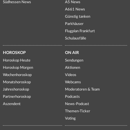
Südhessen News
A5 News
A661 News
Günstig tanken
Parkhäuser
Flugplan Frankfurt
Schulausfälle
HOROSKOP
ON AIR
Horoskop Heute
Sendungen
Horoskop Morgen
Aktionen
Wochenhoroskop
Videos
Monatshoroskop
Webcams
Jahreshoroskop
Moderatoren & Team
Partnerhoroskop
Podcasts
Aszendent
News-Podcast
Themen-Ticker
Voting