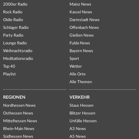
2000er Radio
Mainz News
Rock Radio
Kassel News
Oldie Radio
Darmstadt News
Schlager Radio
Offenbach News
Party Radio
Gießen News
Lounge Radio
Fulda News
Weihnachtsradio
Bayern News
Meditationsradio
Sport
Top 40
Wetter
Playlist
Alle Orte
Alle Themen
REGIONEN
VERKEHR
Nordhessen News
Staus Hessen
Osthessen News
Blitzer Hessen
Mittelhessen News
Unfälle Hessen
Rhein-Main News
A3 News
Südhessen News
A5 News