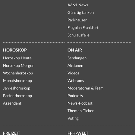
A661 News
Günstig tanken
Parkhäuser
Flugplan Frankfurt
Schulausfälle
HOROSKOP
ON AIR
Horoskop Heute
Sendungen
Horoskop Morgen
Aktionen
Wochenhoroskop
Videos
Monatshoroskop
Webcams
Jahreshoroskop
Moderatoren & Team
Partnerhoroskop
Podcasts
Aszendent
News-Podcast
Themen-Ticker
Voting
FREIZEIT
FFH-WELT