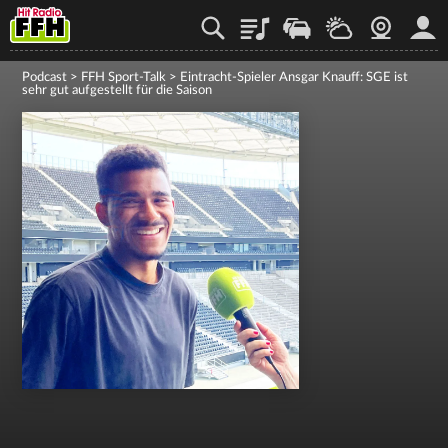
Playlist
Staupilot
Wetter
Webcam
Mein
Podcast
>
FFH Sport-Talk
>
Eintracht-Spieler Ansgar Knauff: SGE ist
sehr gut aufgestellt für die Saison