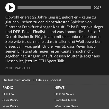
20:37
Obwohl er erst 22 Jahre jung ist, gehört er – kaum zu
glauben - schon zu den dienstältesten Spielern von
Eintracht Frankfurt: Ansgar Knauff! Er ist Europokalsieger
und DFB-Pokal-Finalist – und was kommt diese Saison?
Der pfeilschnelle Flügelmann mit dem unberechenbaren
Spielwitz ist sich sicher, dass in allen drei Wettbewerben
dieses Jahr was geht. Und er verrät, dass Kevin Trapp
seinen Einstand als neuer fester Kapitän noch nicht
gegeben hat. Ansgar Knauff, dessen Mutter ja sogar aus
Hessen ist, jetzt im FFH Sport-Talk.
© HIT RADIO FFH
Du bist hier:
www.FFH.de
>>>
Podcast
RADIO
NEWS
FFH Live
Hessen News
80er Radio
Frankfurt News
90er Radio
Wiesbaden News