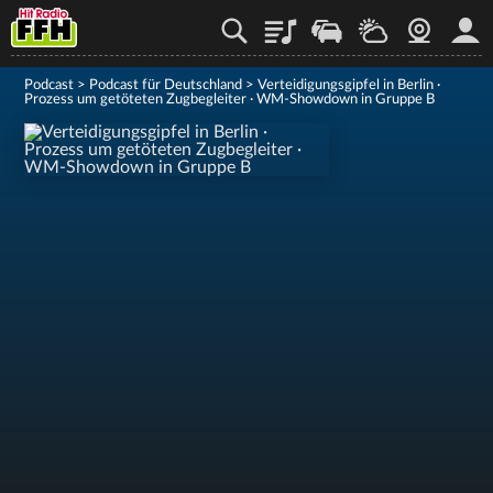
Playlist
Staupilot
Wetter
Webcam
Mein
Podcast
>
Podcast für Deutschland
>
Verteidigungsgipfel in Berlin ·
Prozess um getöteten Zugbegleiter · WM-Showdown in Gruppe B