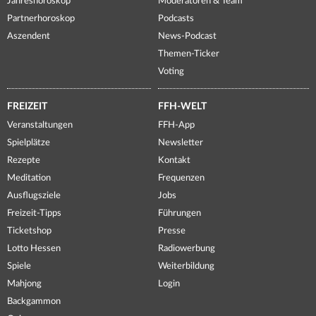
Jahreshoroskop
Moderatoren & Team
Partnerhoroskop
Podcasts
Aszendent
News-Podcast
Themen-Ticker
Voting
FREIZEIT
FFH-WELT
Veranstaltungen
FFH-App
Spielplätze
Newsletter
Rezepte
Kontakt
Meditation
Frequenzen
Ausflugsziele
Jobs
Freizeit-Tipps
Führungen
Ticketshop
Presse
Lotto Hessen
Radiowerbung
Spiele
Weiterbildung
Mahjong
Login
Backgammon