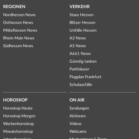
REGIONEN
VERKEHR
Nordhessen News
Staus Hessen
Osthessen News
Blitzer Hessen
Mittelhessen News
Unfälle Hessen
Rhein-Main News
A3 News
Südhessen News
A5 News
A661 News
Günstig tanken
Parkhäuser
Flugplan Frankfurt
Schulausfälle
HOROSKOP
ON AIR
Horoskop Heute
Sendungen
Horoskop Morgen
Aktionen
Wochenhoroskop
Videos
Monatshoroskop
Webcams