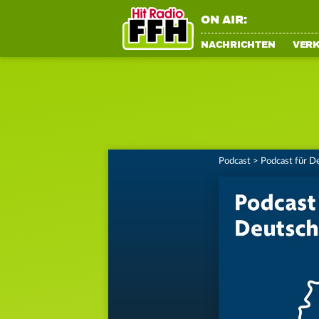
ON AIR:
NACHRICHTEN
VER
Podcast
>
Podcast für D