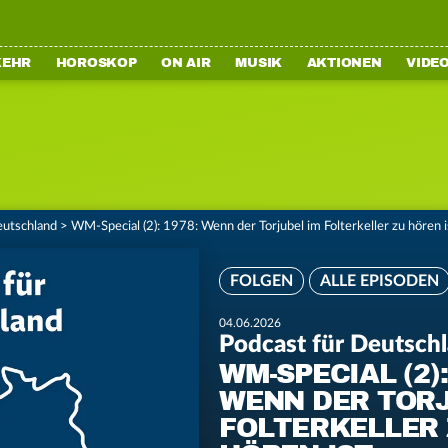
KEHR
HOROSKOP
ON AIR
MUSIK
AKTIONEN
VIDE
eutschland
>
WM-Special (2): 1978: Wenn der Torjubel im Folterkeller zu hören i
FOLGEN
ALLE EPISODEN
04.06.2026
Podcast für Deutsch
WM-SPECIAL (2):
WENN DER TORJ
FOLTERKELLER