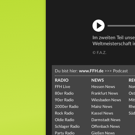
Im zweiten Teil uns
Weltmeisterschaft in
© F.A.Z.
Du bist hier:
www.FFH.de
>>>
Podcast
RADIO
NEWS
RE
FFH Live
Hessen News
Nor
80er Radio
Frankfurt News
Ost
90er Radio
Wiesbaden News
Mit
2000er Radio
Mainz News
Rhe
Rock Radio
Kassel News
Süd
Oldie Radio
Darmstadt News
Schlager Radio
Offenbach News
Party Radio
Gießen News