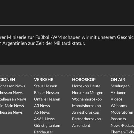
erer Miniserie zur Fußball-WM schauen wir mit unserem Geschic
 Argentinien zur Zeit der Militärdiktatur.
GIONEN
VERKEHR
HOROSKOP
ON AIR
dhessen News
Staus Hessen
Horoskop Heute
Sendungen
hessen News
Blitzer Hessen
Horoskop Morgen
Aktionen
telhessen News
Unfälle Hessen
Wochenhoroskop
Videos
in-Main News
A3 News
Monatshoroskop
Webcams
hessen News
A5 News
Jahreshoroskop
Moderatoren
A661 News
Partnerhoroskop
Podcasts
Günstig tanken
Aszendent
News-Podcas
Parkhäuser
Themen-Tick