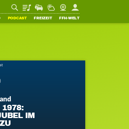
Playlist
Staupilot
Wetter
Webcam
Mein FFH
O
PODCAST
FREIZEIT
FFH-WELT
st
land
 1978:
UBEL IM
 ZU