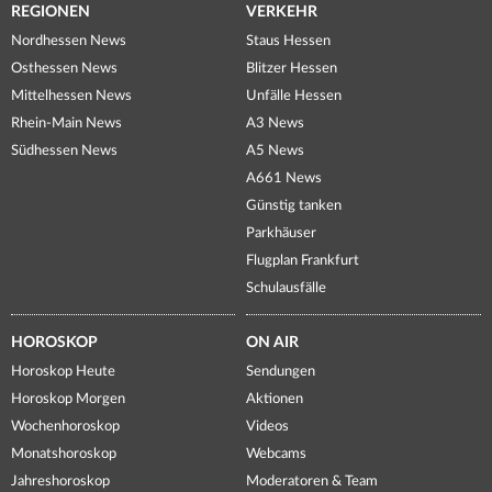
REGIONEN
VERKEHR
Nordhessen News
Staus Hessen
Osthessen News
Blitzer Hessen
Mittelhessen News
Unfälle Hessen
Rhein-Main News
A3 News
Südhessen News
A5 News
A661 News
Günstig tanken
Parkhäuser
Flugplan Frankfurt
Schulausfälle
HOROSKOP
ON AIR
Horoskop Heute
Sendungen
Horoskop Morgen
Aktionen
Wochenhoroskop
Videos
Monatshoroskop
Webcams
Jahreshoroskop
Moderatoren & Team