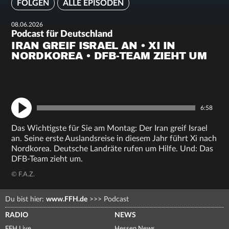
FOLGEN
ALLE EPISODEN
08.06.2026
Podcast für Deutschland
IRAN GREIF ISRAEL AN • XI IN
NORDKOREA • DFB-TEAM ZIEHT UM
6:58
Das Wichtigste für Sie am Montag: Der Iran greif Israel
an. Seine erste Auslandsreise in diesem Jahr führt Xi nach
Nordkorea. Deutsche Landräte rufen um Hilfe. Und: Das
DFB-Team zieht um.
© F.A.Z.
Du bist hier:
www.FFH.de
>>>
Podcast
RADIO
NEWS
FFH Live
Hessen News