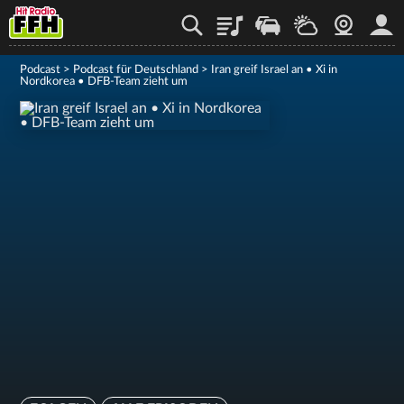
Playlist
Staupilot
Wetter
Webcam
Mein
Podcast
>
Podcast für Deutschland
>
Iran greif Israel an • Xi in
Nordkorea • DFB-Team zieht um