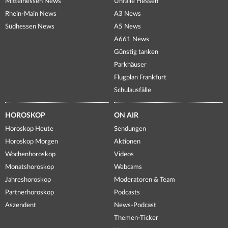
Mittelhessen News
Unfälle Hessen
Rhein-Main News
A3 News
Südhessen News
A5 News
A661 News
Günstig tanken
Parkhäuser
Flugplan Frankfurt
Schulausfälle
HOROSKOP
ON AIR
Horoskop Heute
Sendungen
Horoskop Morgen
Aktionen
Wochenhoroskop
Videos
Monatshoroskop
Webcams
Jahreshoroskop
Moderatoren & Team
Partnerhoroskop
Podcasts
Aszendent
News-Podcast
Themen-Ticker