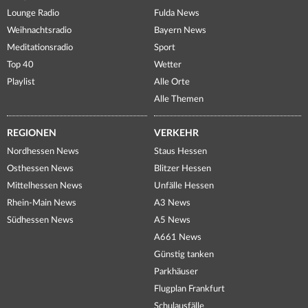
Lounge Radio
Fulda News
Weihnachtsradio
Bayern News
Meditationsradio
Sport
Top 40
Wetter
Playlist
Alle Orte
Alle Themen
REGIONEN
VERKEHR
Nordhessen News
Staus Hessen
Osthessen News
Blitzer Hessen
Mittelhessen News
Unfälle Hessen
Rhein-Main News
A3 News
Südhessen News
A5 News
A661 News
Günstig tanken
Parkhäuser
Flugplan Frankfurt
Schulausfälle