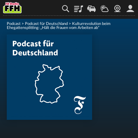
Playlist
Staupilot
Wetter
Webcam
Mein
Podcast
>
Podcast für Deutschland
>
Kulturrevolution beim
Ehegattensplitting: „Hält die Frauen vom Arbeiten ab“