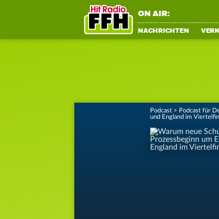
ON AIR:
NACHRICHTEN
VER
Podcast
>
Podcast für D
und England im Viertelf