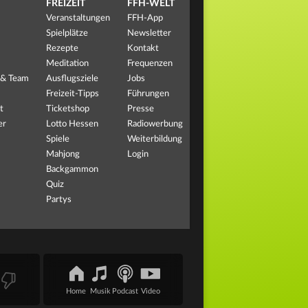
FREIZEIT
FFH-WELT
Veranstaltungen
FFH-App
Spielplätze
Newsletter
Rezepte
Kontakt
Meditation
Frequenzen
 & Team
Ausflugsziele
Jobs
Freizeit-Tipps
Führungen
t
Ticketshop
Presse
er
Lotto Hessen
Radiowerbung
Spiele
Weiterbildung
Mahjong
Login
Backgammon
Quiz
Partys
Home
Musik
Podcast
Video