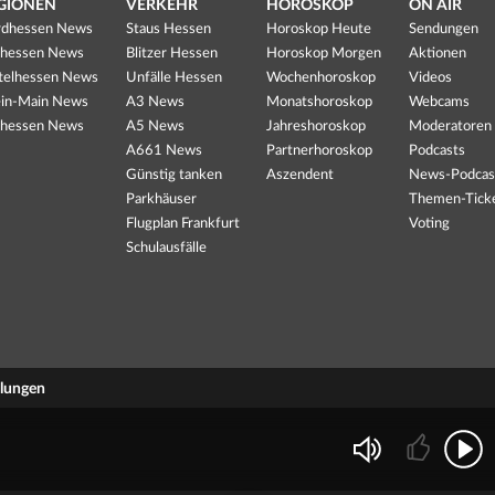
GIONEN
VERKEHR
HOROSKOP
ON AIR
dhessen News
Staus Hessen
Horoskop Heute
Sendungen
hessen News
Blitzer Hessen
Horoskop Morgen
Aktionen
telhessen News
Unfälle Hessen
Wochenhoroskop
Videos
in-Main News
A3 News
Monatshoroskop
Webcams
hessen News
A5 News
Jahreshoroskop
Moderatoren
A661 News
Partnerhoroskop
Podcasts
Günstig tanken
Aszendent
News-Podcas
Parkhäuser
Themen-Tick
Flugplan Frankfurt
Voting
Schulausfälle
llungen