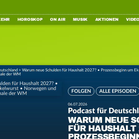
KEHR
HOROSKOP
ON AIR
MUSIK
AKTIONEN
VIDE
eutschland
>
Warum neue Schulden für Haushalt 2027? • Prozessbeginn um E
inale der WM
FOLGEN
ALLE EPISODEN
06.07.2026
Podcast für Deutsch
WARUM NEUE S
FÜR HAUSHALT 
PROZESSBEGIN