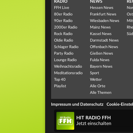
RADIO
NEWS
RE
FFH Live
Hessen News
Nor
80er Radio
Frankfurt News
Ost
90er Radio
Wiesbaden News
Mit
2000er Radio
Mainz News
Rhe
Rock Radio
Kassel News
Süd
Oldie Radio
Darmstadt News
Schlager Radio
Offenbach News
Party Radio
Gießen News
Lounge Radio
Fulda News
Weihnachtsradio
Bayern News
Meditationsradio
Sport
Top 40
Wetter
Playlist
Alle Orte
Alle Themen
Impressum und Datenschutz
Cookie-Einste
HIT RADIO FFH
Jetzt einschalten