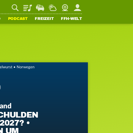
Playlist
Staupilot
Wetter
Webcam
Mein FFH
O
PODCAST
FREIZEIT
FFH-WELT
kelwurst • Norwegen
land
CHULDEN
2027? •
N UM