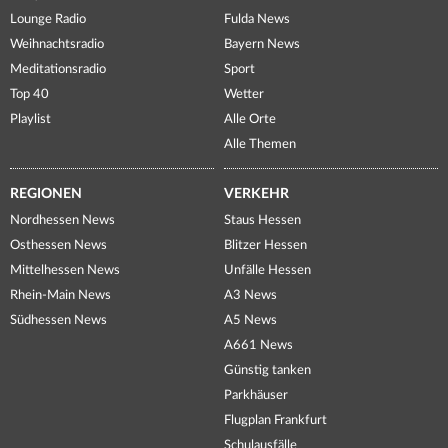
Lounge Radio
Fulda News
Weihnachtsradio
Bayern News
Meditationsradio
Sport
Top 40
Wetter
Playlist
Alle Orte
Alle Themen
REGIONEN
VERKEHR
Nordhessen News
Staus Hessen
Osthessen News
Blitzer Hessen
Mittelhessen News
Unfälle Hessen
Rhein-Main News
A3 News
Südhessen News
A5 News
A661 News
Günstig tanken
Parkhäuser
Flugplan Frankfurt
Schulausfälle