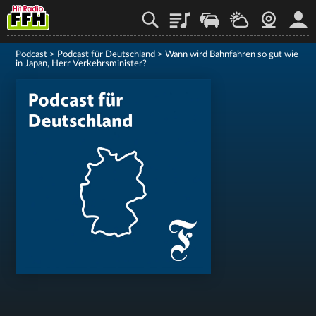
Playlist
Staupilot
Wetter
Webcam
Mein
Podcast
>
Podcast für Deutschland
>
Wann wird Bahnfahren so gut wie
in Japan, Herr Verkehrsminister?