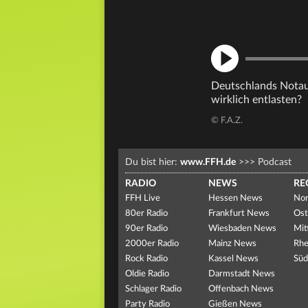
Deutschlands Notau
wirklich entlasten?
© F.A.Z.
Du bist hier:
www.FFH.de
>>>
Podcast
RADIO
NEWS
RE
FFH Live
Hessen News
Nor
80er Radio
Frankfurt News
Ost
90er Radio
Wiesbaden News
Mit
2000er Radio
Mainz News
Rhe
Rock Radio
Kassel News
Süd
Oldie Radio
Darmstadt News
Schlager Radio
Offenbach News
Party Radio
Gießen News