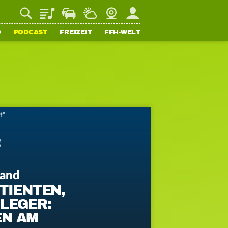
Playlist
Staupilot
Wetter
Webcam
Mein FFH
O
PODCAST
FREIZEIT
FFH-WELT
t“
land
TIENTEN,
LEGER:
N AM