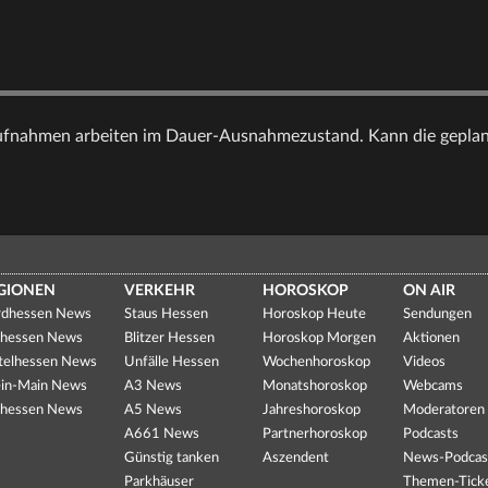
fnahmen arbeiten im Dauer-Ausnahmezustand. Kann die geplan
GIONEN
VERKEHR
HOROSKOP
ON AIR
dhessen News
Staus Hessen
Horoskop Heute
Sendungen
hessen News
Blitzer Hessen
Horoskop Morgen
Aktionen
telhessen News
Unfälle Hessen
Wochenhoroskop
Videos
in-Main News
A3 News
Monatshoroskop
Webcams
hessen News
A5 News
Jahreshoroskop
Moderatoren
A661 News
Partnerhoroskop
Podcasts
Günstig tanken
Aszendent
News-Podcas
Parkhäuser
Themen-Tick