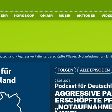
KEHR
HOROSKOP
ON AIR
MUSIK
AKTIONEN
VIDE
eutschland
>
Aggressive Patienten, erschöpfte Pfleger: „Notaufnahmen am Limi
FOLGEN
ALLE EPISODEN
28.05.2026
Podcast für Deutsch
AGGRESSIVE PA
ERSCHÖPFTE PF
„NOTAUFNAHME