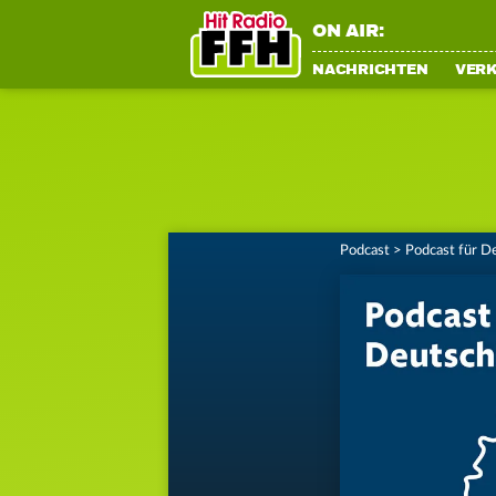
ON AIR:
NACHRICHTEN
VER
Podcast
>
Podcast für D