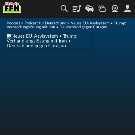
Playlist
Staupilot
Wetter
Webcam
Mein
Podcast
>
Podcast für Deutschland
>
Neues EU-Asylsystem • Trump:
Verhandlungslösung mit Iran • Deutschland gegen Curaçao