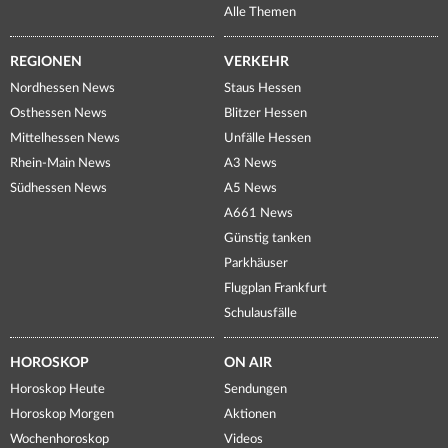
Alle Themen
REGIONEN
VERKEHR
Nordhessen News
Staus Hessen
Osthessen News
Blitzer Hessen
Mittelhessen News
Unfälle Hessen
Rhein-Main News
A3 News
Südhessen News
A5 News
A661 News
Günstig tanken
Parkhäuser
Flugplan Frankfurt
Schulausfälle
HOROSKOP
ON AIR
Horoskop Heute
Sendungen
Horoskop Morgen
Aktionen
Wochenhoroskop
Videos