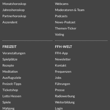
Monatshoroskop
Webcams
Jahreshoroskop
Moderatoren & Team
Partnerhoroskop
Podcasts
Aszendent
News-Podcast
Themen-Ticker
Voting
FREIZEIT
FFH-WELT
Veranstaltungen
FFH-App
Spielplätze
Newsletter
Rezepte
Kontakt
Meditation
Frequenzen
Ausflugsziele
Jobs
Freizeit-Tipps
Führungen
Ticketshop
Presse
Lotto Hessen
Radiowerbung
Spiele
Weiterbildung
Mahjong
Login