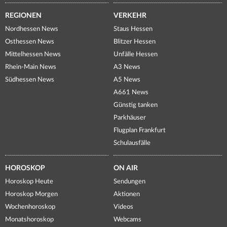
REGIONEN
VERKEHR
Nordhessen News
Staus Hessen
Osthessen News
Blitzer Hessen
Mittelhessen News
Unfälle Hessen
Rhein-Main News
A3 News
Südhessen News
A5 News
A661 News
Günstig tanken
Parkhäuser
Flugplan Frankfurt
Schulausfälle
HOROSKOP
ON AIR
Horoskop Heute
Sendungen
Horoskop Morgen
Aktionen
Wochenhoroskop
Videos
Monatshoroskop
Webcams