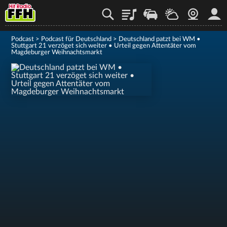
Playlist
Staupilot
Wetter
Webcam
Mein
Podcast
>
Podcast für Deutschland
>
Deutschland patzt bei WM •
Stuttgart 21 verzöget sich weiter • Urteil gegen Attentäter vom
Magdeburger Weihnachtsmarkt