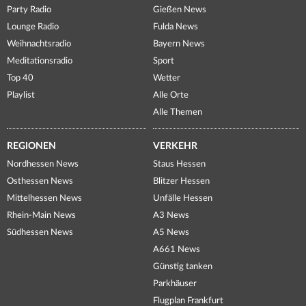
Party Radio
Gießen News
Lounge Radio
Fulda News
Weihnachtsradio
Bayern News
Meditationsradio
Sport
Top 40
Wetter
Playlist
Alle Orte
Alle Themen
REGIONEN
VERKEHR
Nordhessen News
Staus Hessen
Osthessen News
Blitzer Hessen
Mittelhessen News
Unfälle Hessen
Rhein-Main News
A3 News
Südhessen News
A5 News
A661 News
Günstig tanken
Parkhäuser
Flugplan Frankfurt