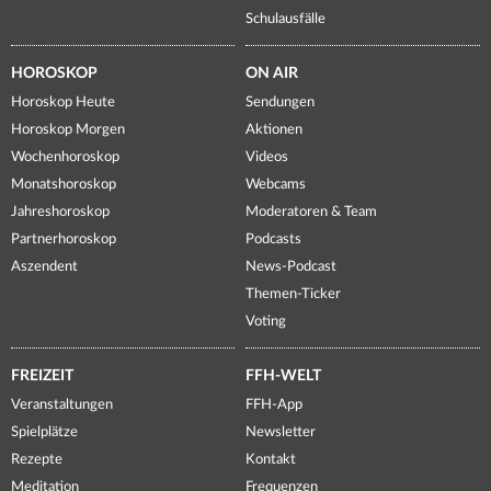
Schulausfälle
HOROSKOP
ON AIR
Horoskop Heute
Sendungen
Horoskop Morgen
Aktionen
Wochenhoroskop
Videos
Monatshoroskop
Webcams
Jahreshoroskop
Moderatoren & Team
Partnerhoroskop
Podcasts
Aszendent
News-Podcast
Themen-Ticker
Voting
FREIZEIT
FFH-WELT
Veranstaltungen
FFH-App
Spielplätze
Newsletter
Rezepte
Kontakt
Meditation
Frequenzen