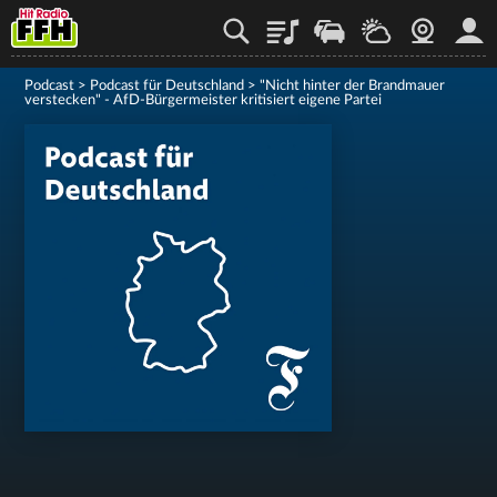
Playlist
Staupilot
Wetter
Webcam
Mein
Podcast
>
Podcast für Deutschland
>
"Nicht hinter der Brandmauer
verstecken" - AfD-Bürgermeister kritisiert eigene Partei