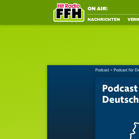
ON AIR:
NACHRICHTEN
VER
Podcast
>
Podcast für D