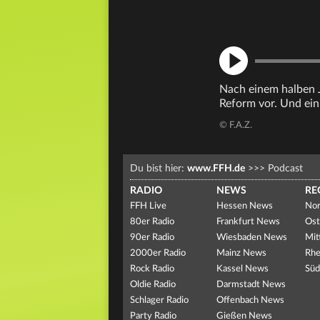
Nach einem halben Ja
Reform vor. Und ein 
© F.A.Z.
Du bist hier:
www.FFH.de
>>>
Podcast
RADIO
NEWS
RE
FFH Live
Hessen News
Nor
80er Radio
Frankfurt News
Ost
90er Radio
Wiesbaden News
Mit
2000er Radio
Mainz News
Rhe
Rock Radio
Kassel News
Süd
Oldie Radio
Darmstadt News
Schlager Radio
Offenbach News
Party Radio
Gießen News