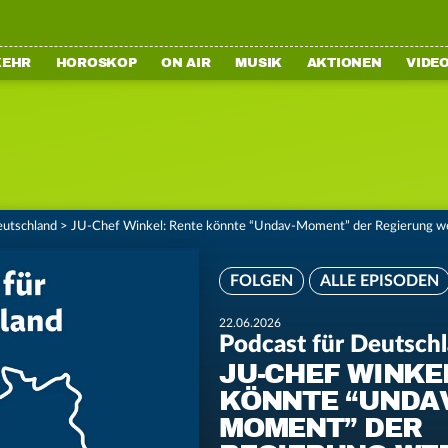
KEHR
HOROSKOP
ON AIR
MUSIK
AKTIONEN
VIDE
eutschland
>
JU-Chef Winkel: Rente könnte “Undav-Moment” der Regierung w
FOLGEN
ALLE EPISODEN
22.06.2026
Podcast für Deutsch
JU-CHEF WINKE
KÖNNTE “UNDA
MOMENT” DER