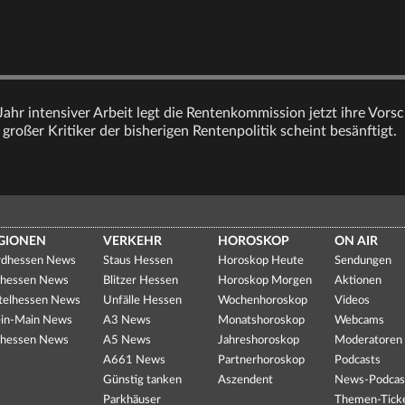
hr intensiver Arbeit legt die Rentenkommission jetzt ihre Vorsc
großer Kritiker der bisherigen Rentenpolitik scheint besänftigt.
GIONEN
VERKEHR
HOROSKOP
ON AIR
dhessen News
Staus Hessen
Horoskop Heute
Sendungen
hessen News
Blitzer Hessen
Horoskop Morgen
Aktionen
telhessen News
Unfälle Hessen
Wochenhoroskop
Videos
in-Main News
A3 News
Monatshoroskop
Webcams
hessen News
A5 News
Jahreshoroskop
Moderatoren
A661 News
Partnerhoroskop
Podcasts
Günstig tanken
Aszendent
News-Podcas
Parkhäuser
Themen-Tick