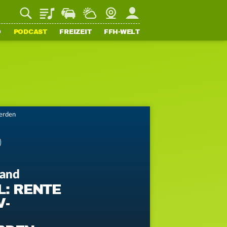
Playlist
Staupilot
Wetter
Webcam
Mein FFH
O
PODCAST
FREIZEIT
FFH-WELT
erden
land
L: RENTE
V-