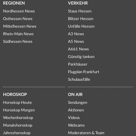
REGIONEN
VERKEHR
Nordhessen News
Staus Hessen
Osthessen News
Blitzer Hessen
Mittelhessen News
Unfälle Hessen
Rhein-Main News
A3 News
Südhessen News
A5 News
A661 News
Günstig tanken
Parkhäuser
Flugplan Frankfurt
Schulausfälle
HOROSKOP
ON AIR
Horoskop Heute
Sendungen
Horoskop Morgen
Aktionen
Wochenhoroskop
Videos
Monatshoroskop
Webcams
Jahreshoroskop
Moderatoren & Team