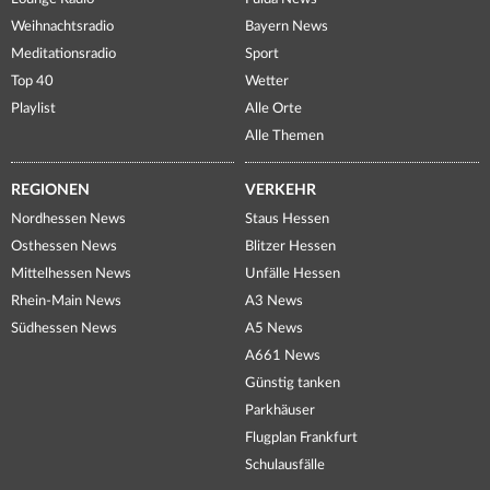
Weihnachtsradio
Bayern News
Meditationsradio
Sport
Top 40
Wetter
Playlist
Alle Orte
Alle Themen
REGIONEN
VERKEHR
Nordhessen News
Staus Hessen
Osthessen News
Blitzer Hessen
Mittelhessen News
Unfälle Hessen
Rhein-Main News
A3 News
Südhessen News
A5 News
A661 News
Günstig tanken
Parkhäuser
Flugplan Frankfurt
Schulausfälle