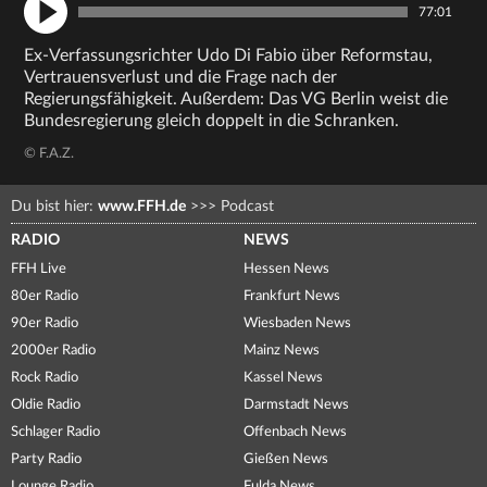
77:01
Ex-Verfassungsrichter Udo Di Fabio über Reformstau,
Vertrauensverlust und die Frage nach der
Regierungsfähigkeit. Außerdem: Das VG Berlin weist die
Bundesregierung gleich doppelt in die Schranken.
© F.A.Z.
Du bist hier:
www.FFH.de
>>>
Podcast
RADIO
NEWS
FFH Live
Hessen News
80er Radio
Frankfurt News
90er Radio
Wiesbaden News
2000er Radio
Mainz News
Rock Radio
Kassel News
Oldie Radio
Darmstadt News
Schlager Radio
Offenbach News
Party Radio
Gießen News
Lounge Radio
Fulda News