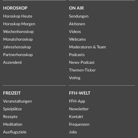
HOROSKOP
ON AIR
Horoskop Heute
Sendungen
Horoskop Morgen
Aktionen
Wochenhoroskop
Videos
Monatshoroskop
Webcams
Jahreshoroskop
Moderatoren & Team
Partnerhoroskop
Podcasts
Aszendent
News-Podcast
Themen-Ticker
Voting
FREIZEIT
FFH-WELT
Veranstaltungen
FFH-App
Spielplätze
Newsletter
Rezepte
Kontakt
Meditation
Frequenzen
Ausflugsziele
Jobs