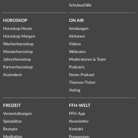
Schulausfälle
HOROSKOP
ON AIR
Horoskop Heute
Sendungen
Horoskop Morgen
Aktionen
Wochenhoroskop
Videos
Monatshoroskop
Webcams
Jahreshoroskop
Moderatoren & Team
Partnerhoroskop
Podcasts
Aszendent
News-Podcast
Themen-Ticker
Voting
FREIZEIT
FFH-WELT
Veranstaltungen
FFH-App
Spielplätze
Newsletter
Rezepte
Kontakt
Meditation
Frequenzen