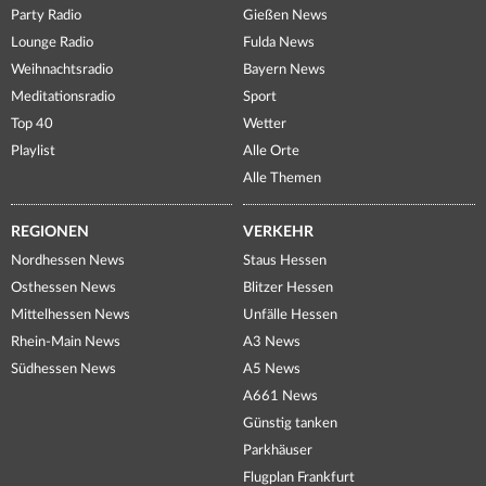
Party Radio
Gießen News
Lounge Radio
Fulda News
Weihnachtsradio
Bayern News
Meditationsradio
Sport
Top 40
Wetter
Playlist
Alle Orte
Alle Themen
REGIONEN
VERKEHR
Nordhessen News
Staus Hessen
Osthessen News
Blitzer Hessen
Mittelhessen News
Unfälle Hessen
Rhein-Main News
A3 News
Südhessen News
A5 News
A661 News
Günstig tanken
Parkhäuser
Flugplan Frankfurt