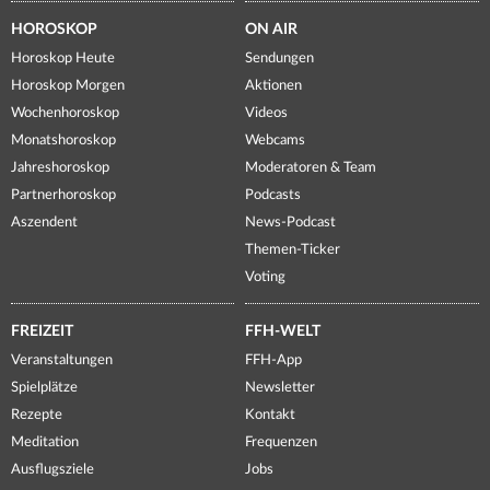
HOROSKOP
ON AIR
Horoskop Heute
Sendungen
Horoskop Morgen
Aktionen
Wochenhoroskop
Videos
Monatshoroskop
Webcams
Jahreshoroskop
Moderatoren & Team
Partnerhoroskop
Podcasts
Aszendent
News-Podcast
Themen-Ticker
Voting
FREIZEIT
FFH-WELT
Veranstaltungen
FFH-App
Spielplätze
Newsletter
Rezepte
Kontakt
Meditation
Frequenzen
Ausflugsziele
Jobs