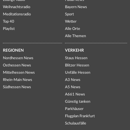
Weihnachtsradio
Bayern News
Meditationsradio
Sport
Top 40
Wetter
Playlist
Alle Orte
Alle Themen
REGIONEN
VERKEHR
Nordhessen News
Staus Hessen
Osthessen News
Blitzer Hessen
Mittelhessen News
Unfälle Hessen
Rhein-Main News
A3 News
Südhessen News
A5 News
A661 News
Günstig tanken
Parkhäuser
Flugplan Frankfurt
Schulausfälle