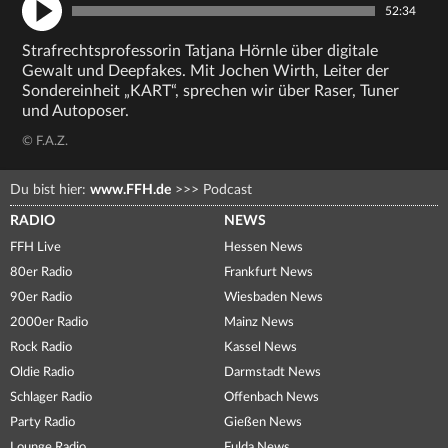
52:34
Strafrechtsprofessorin Tatjana Hörnle über digitale
Gewalt und Deepfakes. Mit Jochen Wirth, Leiter der
Sondereinheit „KART“, sprechen wir über Raser, Tuner
und Autoposer.
© F.A.Z.
Du bist hier:
www.FFH.de
>>>
Podcast
RADIO
NEWS
FFH Live
Hessen News
80er Radio
Frankfurt News
90er Radio
Wiesbaden News
2000er Radio
Mainz News
Rock Radio
Kassel News
Oldie Radio
Darmstadt News
Schlager Radio
Offenbach News
Party Radio
Gießen News
Lounge Radio
Fulda News