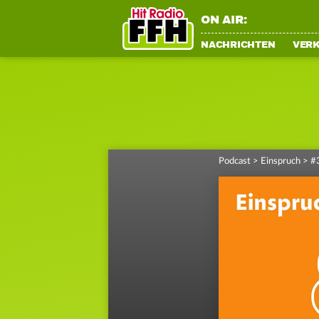
ON AIR:
NACHRICHTEN
VER
Podcast
>
Einspruch
>
#3