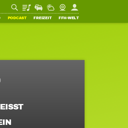
Playlist
Staupilot
Wetter
Webcam
Mein FFH
O
PODCAST
FREIZEIT
FFH-WELT
ISST J
N N