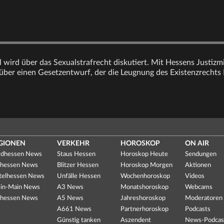
l wird über das Sexualstrafrecht diskutiert. Mit Hessens Justizmi
über einen Gesetzentwurf, der die Leugnung des Existenzrechts I
GIONEN
VERKEHR
HOROSKOP
ON AIR
dhessen News
Staus Hessen
Horoskop Heute
Sendungen
hessen News
Blitzer Hessen
Horoskop Morgen
Aktionen
telhessen News
Unfälle Hessen
Wochenhoroskop
Videos
in-Main News
A3 News
Monatshoroskop
Webcams
hessen News
A5 News
Jahreshoroskop
Moderatoren
A661 News
Partnerhoroskop
Podcasts
Günstig tanken
Aszendent
News-Podcas