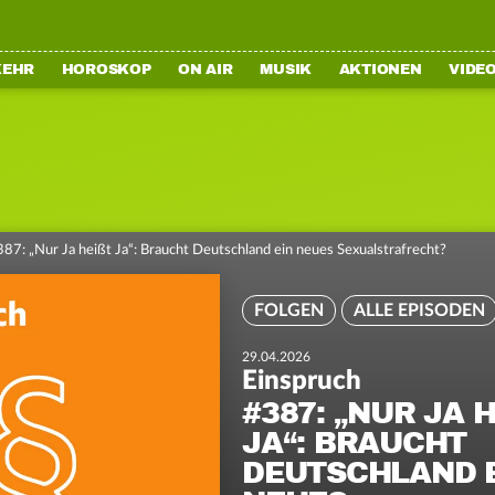
KEHR
HOROSKOP
ON AIR
MUSIK
AKTIONEN
VIDE
87: „Nur Ja heißt Ja“: Braucht Deutschland ein neues Sexualstrafrecht?
FOLGEN
ALLE EPISODEN
29.04.2026
Einspruch
#387: „NUR JA HE
A“: BRAUCHT D
EUTSCHLAND EI