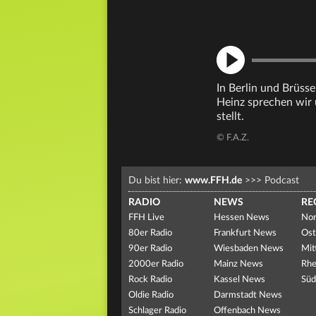
In Berlin und Brüsse
Heinz sprechen wir 
stellt.
© F.A.Z.
Du bist hier:
www.FFH.de
>>>
Podcast
RADIO
NEWS
RE
FFH Live
Hessen News
Nor
80er Radio
Frankfurt News
Ost
90er Radio
Wiesbaden News
Mit
2000er Radio
Mainz News
Rhe
Rock Radio
Kassel News
Süd
Oldie Radio
Darmstadt News
Schlager Radio
Offenbach News