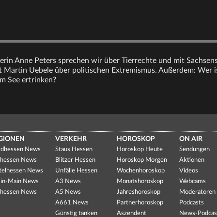
lerin Anne Peters sprechen wir über Tierrechte und mit Sachsen
 Martin Uebele über politischen Extremismus. Außerdem: Wer is
m See ertrinken?
GIONEN
VERKEHR
HOROSKOP
ON AIR
dhessen News
Staus Hessen
Horoskop Heute
Sendungen
hessen News
Blitzer Hessen
Horoskop Morgen
Aktionen
telhessen News
Unfälle Hessen
Wochenhoroskop
Videos
in-Main News
A3 News
Monatshoroskop
Webcams
hessen News
A5 News
Jahreshoroskop
Moderatoren
A661 News
Partnerhoroskop
Podcasts
Günstig tanken
Aszendent
News-Podcas