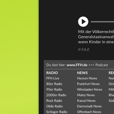
Mit der Völkerrecht
Generalstaatsanwalt
wenn Kinder in eine
© F.A.Z.
Du bist hier:
www.FFH.de
>>>
Podcast
RADIO
NEWS
RE
FFH Live
Hessen News
Nor
80er Radio
Frankfurt News
Ost
90er Radio
Wiesbaden News
Mit
2000er Radio
Mainz News
Rhe
Rock Radio
Kassel News
Süd
Oldie Radio
Darmstadt News
Schlager Radio
Offenbach News