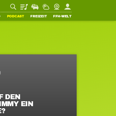
Playlist
Staupilot
Wetter
Webcam
Mein FFH
O
PODCAST
FREIZEIT
FFH-WELT
F DEN
IMMY EIN
E?