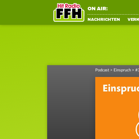
ON AIR:
NACHRICHTEN
VER
Podcast
>
Einspruch
>
#