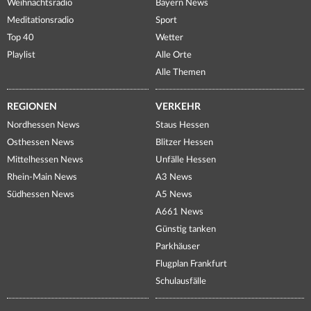
Weihnachtsradio
Bayern News
Meditationsradio
Sport
Top 40
Wetter
Playlist
Alle Orte
Alle Themen
REGIONEN
VERKEHR
Nordhessen News
Staus Hessen
Osthessen News
Blitzer Hessen
Mittelhessen News
Unfälle Hessen
Rhein-Main News
A3 News
Südhessen News
A5 News
A661 News
Günstig tanken
Parkhäuser
Flugplan Frankfurt
Schulausfälle