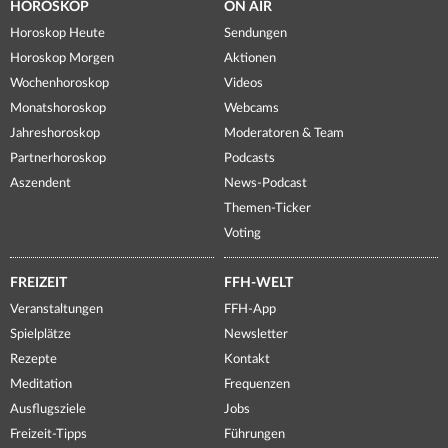
HOROSKOP
ON AIR
Horoskop Heute
Sendungen
Horoskop Morgen
Aktionen
Wochenhoroskop
Videos
Monatshoroskop
Webcams
Jahreshoroskop
Moderatoren & Team
Partnerhoroskop
Podcasts
Aszendent
News-Podcast
Themen-Ticker
Voting
FREIZEIT
FFH-WELT
Veranstaltungen
FFH-App
Spielplätze
Newsletter
Rezepte
Kontakt
Meditation
Frequenzen
Ausflugsziele
Jobs
Freizeit-Tipps
Führungen