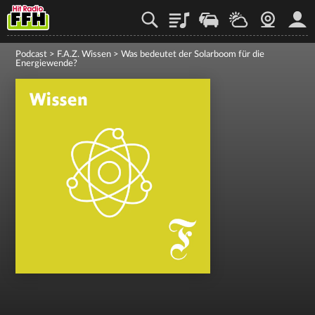
Playlist
Staupilot
Wetter
Webcam
Mein
Podcast
>
F.A.Z. Wissen
>
Was bedeutet der Solarboom für die
Energiewende?