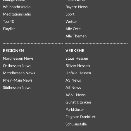
Weihnachtsradio
Bayern News
Meditationsradio
Sport
Top 40
Wetter
Playlist
Alle Orte
Alle Themen
REGIONEN
VERKEHR
Nordhessen News
Staus Hessen
Osthessen News
Blitzer Hessen
Mittelhessen News
Unfälle Hessen
Rhein-Main News
A3 News
Südhessen News
A5 News
A661 News
Günstig tanken
Parkhäuser
Flugplan Frankfurt
Schulausfälle