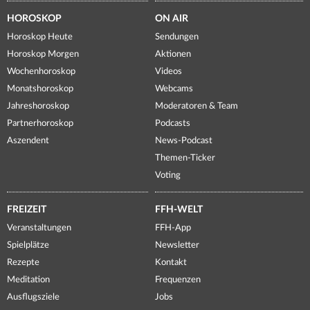
HOROSKOP
ON AIR
Horoskop Heute
Sendungen
Horoskop Morgen
Aktionen
Wochenhoroskop
Videos
Monatshoroskop
Webcams
Jahreshoroskop
Moderatoren & Team
Partnerhoroskop
Podcasts
Aszendent
News-Podcast
Themen-Ticker
Voting
FREIZEIT
FFH-WELT
Veranstaltungen
FFH-App
Spielplätze
Newsletter
Rezepte
Kontakt
Meditation
Frequenzen
Ausflugsziele
Jobs