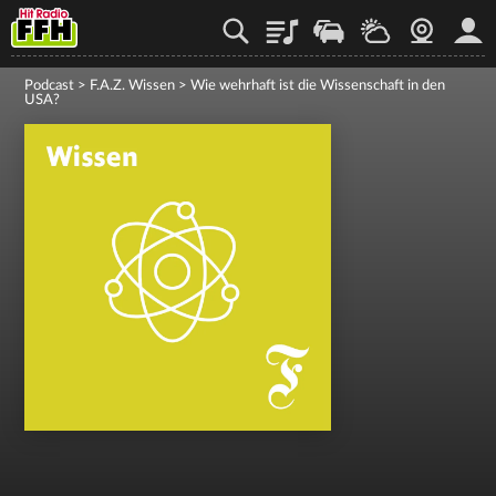
Playlist
Staupilot
Wetter
Webcam
Mein
Podcast
>
F.A.Z. Wissen
>
Wie wehrhaft ist die Wissenschaft in den
USA?