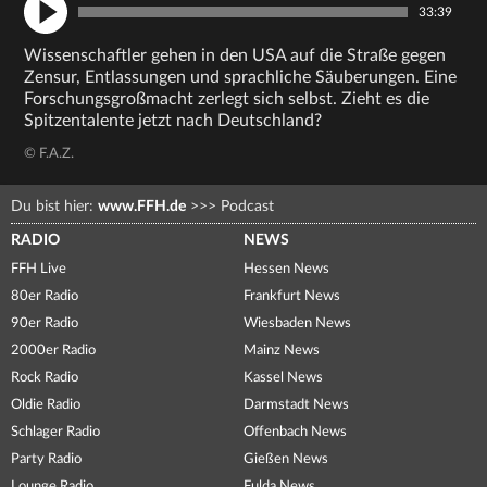
33:39
Wissenschaftler gehen in den USA auf die Straße gegen
Zensur, Entlassungen und sprachliche Säuberungen. Eine
Forschungsgroßmacht zerlegt sich selbst. Zieht es die
Spitzentalente jetzt nach Deutschland?
© F.A.Z.
Du bist hier:
www.FFH.de
>>>
Podcast
RADIO
NEWS
FFH Live
Hessen News
80er Radio
Frankfurt News
90er Radio
Wiesbaden News
2000er Radio
Mainz News
Rock Radio
Kassel News
Oldie Radio
Darmstadt News
Schlager Radio
Offenbach News
Party Radio
Gießen News
Lounge Radio
Fulda News