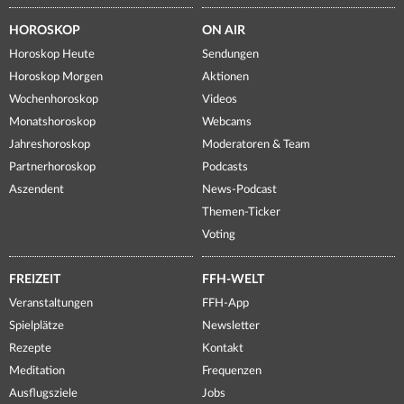
HOROSKOP
ON AIR
Horoskop Heute
Sendungen
Horoskop Morgen
Aktionen
Wochenhoroskop
Videos
Monatshoroskop
Webcams
Jahreshoroskop
Moderatoren & Team
Partnerhoroskop
Podcasts
Aszendent
News-Podcast
Themen-Ticker
Voting
FREIZEIT
FFH-WELT
Veranstaltungen
FFH-App
Spielplätze
Newsletter
Rezepte
Kontakt
Meditation
Frequenzen
Ausflugsziele
Jobs