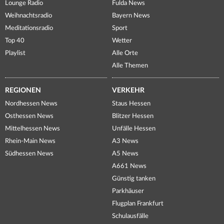
Lounge Radio
Fulda News
Weihnachtsradio
Bayern News
Meditationsradio
Sport
Top 40
Wetter
Playlist
Alle Orte
Alle Themen
REGIONEN
VERKEHR
Nordhessen News
Staus Hessen
Osthessen News
Blitzer Hessen
Mittelhessen News
Unfälle Hessen
Rhein-Main News
A3 News
Südhessen News
A5 News
A661 News
Günstig tanken
Parkhäuser
Flugplan Frankfurt
Schulausfälle