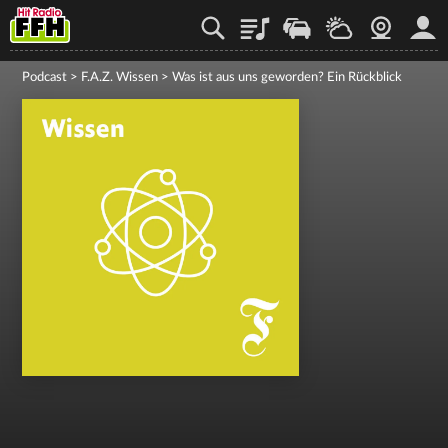
Playlist
Staupilot
Wetter
Webcam
Mein
Podcast
>
F.A.Z. Wissen
>
Was ist aus uns geworden? Ein Rückblick