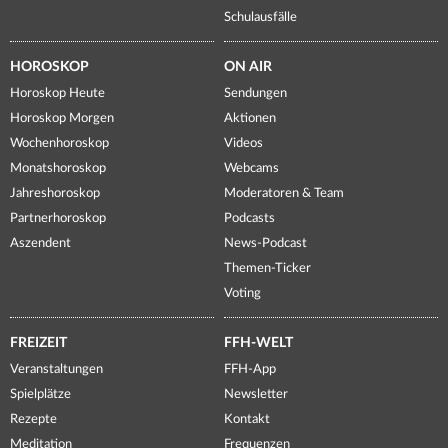
Schulausfälle
HOROSKOP
ON AIR
Horoskop Heute
Sendungen
Horoskop Morgen
Aktionen
Wochenhoroskop
Videos
Monatshoroskop
Webcams
Jahreshoroskop
Moderatoren & Team
Partnerhoroskop
Podcasts
Aszendent
News-Podcast
Themen-Ticker
Voting
FREIZEIT
FFH-WELT
Veranstaltungen
FFH-App
Spielplätze
Newsletter
Rezepte
Kontakt
Meditation
Frequenzen