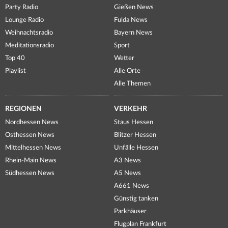
Party Radio
Gießen News
Lounge Radio
Fulda News
Weihnachtsradio
Bayern News
Meditationsradio
Sport
Top 40
Wetter
Playlist
Alle Orte
Alle Themen
REGIONEN
VERKEHR
Nordhessen News
Staus Hessen
Osthessen News
Blitzer Hessen
Mittelhessen News
Unfälle Hessen
Rhein-Main News
A3 News
Südhessen News
A5 News
A661 News
Günstig tanken
Parkhäuser
Flugplan Frankfurt