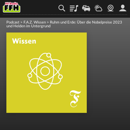
Playlist
Staupilot
Wetter
Webcam
Mein
Podcast
>
F.A.Z. Wissen
>
Ruhm und Erde: Über die Nobelpreise 2023
und Helden im Untergrund