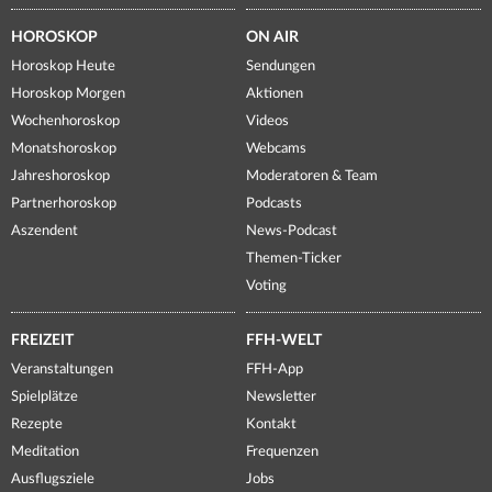
HOROSKOP
ON AIR
Horoskop Heute
Sendungen
Horoskop Morgen
Aktionen
Wochenhoroskop
Videos
Monatshoroskop
Webcams
Jahreshoroskop
Moderatoren & Team
Partnerhoroskop
Podcasts
Aszendent
News-Podcast
Themen-Ticker
Voting
FREIZEIT
FFH-WELT
Veranstaltungen
FFH-App
Spielplätze
Newsletter
Rezepte
Kontakt
Meditation
Frequenzen
Ausflugsziele
Jobs