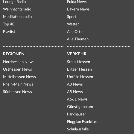
Lounge Radio
Fulda News
Weihnachtsradio
Bayern News
Meditationsradio
Sport
Top 40
Wetter
Playlist
Alle Orte
Alle Themen
REGIONEN
VERKEHR
Nordhessen News
Staus Hessen
Osthessen News
Blitzer Hessen
Mittelhessen News
Unfälle Hessen
Rhein-Main News
A3 News
Südhessen News
A5 News
A661 News
Günstig tanken
Parkhäuser
Flugplan Frankfurt
Schulausfälle