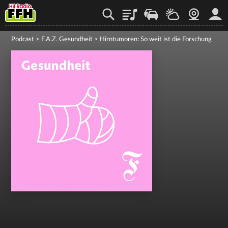
Playlist
Staupilot
Wetter
Webcam
Mein
Podcast
>
F.A.Z. Gesundheit
>
Hirntumoren: So weit ist die Forschung